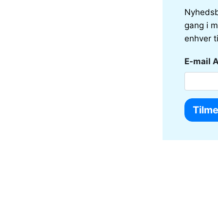
Nyhedsb
gang i m
enhver t
E-mail 