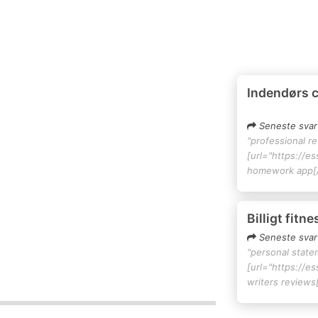
Indendørs 
Seneste svar
"professional r
[url="https://e
homework app[/
Billigt fitn
Seneste svar
"personal state
[url="https://e
writers reviews[