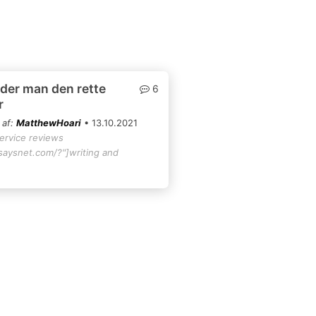
der man den rette
6
r
 af:
MatthewHoari
• 13.10.2021
service reviews
ssaysnet.com/?"]writing and