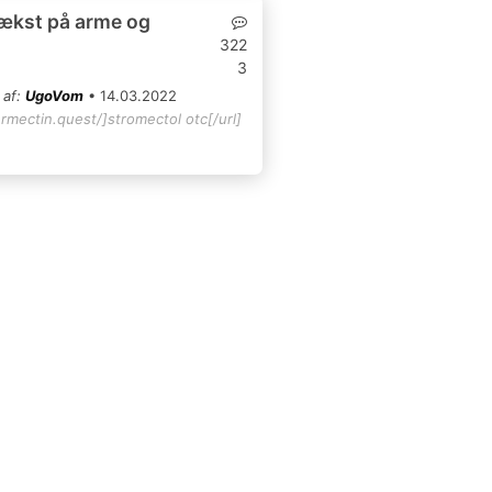
ækst på arme og
322
3
 af:
UgoVom
• 14.03.2022
ermectin.quest/]stromectol otc[/url]