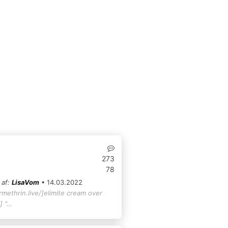
273
78
 af:
LisaVom
• 14.03.2022
rmethrin.live/]elimite cream over
] "…