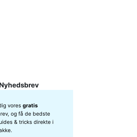
Nyhedsbrev
dig vores
gratis
ev, og få de bedste
uides & tricks direkte i
akke.