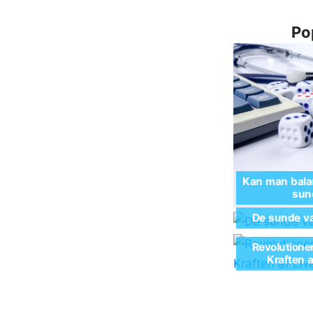
Po
Kan man balan
sund
De sunde va
Revolutione
Kraften 