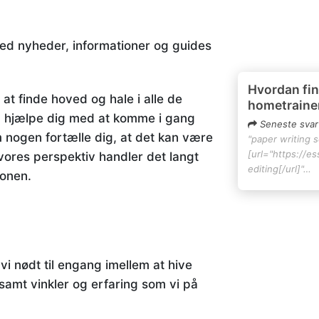
ed nyheder, informationer og guides
Hvordan fin
t finde hoved og hale i alle de
hometraine
an hjælpe dig med at komme i gang
Seneste svar
m nogen fortælle dig, at det kan være
"paper writing 
[url="https://e
vores perspektiv handler det langt
editing[/url]"…
ionen.
vi nødt til engang imellem at hive
 samt vinkler og erfaring som vi på