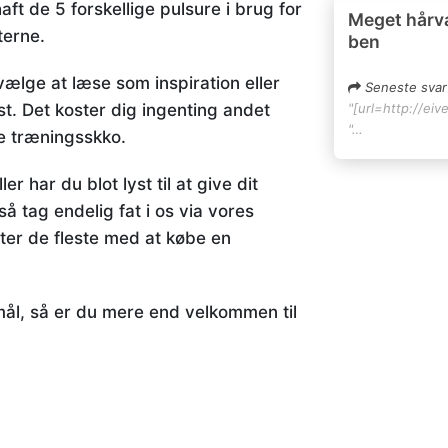
haft de 5 forskellige pulsure i brug for
Meget hårv
terne.
ben
ælge at læse som inspiration eller
Seneste svar
st. Det koster dig ingenting andet
"[url=http://eiv
"…
e træningsskko.
r har du blot lyst til at give dit
så tag endelig fat i os via vores
rter de fleste med at købe en
mål, så er du mere end velkommen til