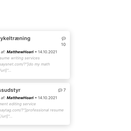
cykeltræning
10
 af:
MatthewHoari
• 14.10.2021
esume writing services
ssaysnet.com/?"]do my math
url]"…
essudstyr
7
 af:
MatthewHoari
• 14.10.2021
ment editing service
ssaytag.com/?"]professional resume
/url]"…