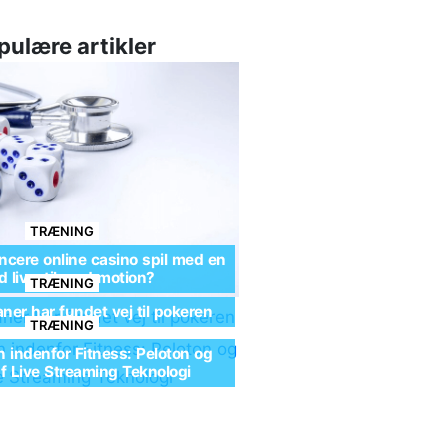
pulære artikler
TRÆNING
cere online casino spil med en
 livsstil med motion?
TRÆNING
ner har fundet vej til pokeren
TRÆNING
n indenfor Fitness: Peloton og
af Live Streaming Teknologi