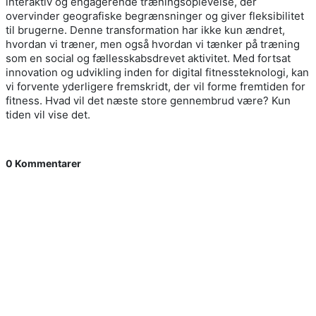
interaktiv og engagerende træningsoplevelse, der
overvinder geografiske begrænsninger og giver fleksibilitet
til brugerne. Denne transformation har ikke kun ændret,
hvordan vi træner, men også hvordan vi tænker på træning
som en social og fællesskabsdrevet aktivitet. Med fortsat
innovation og udvikling inden for digital fitnessteknologi, kan
vi forvente yderligere fremskridt, der vil forme fremtiden for
fitness. Hvad vil det næste store gennembrud være? Kun
tiden vil vise det.
0 Kommentarer