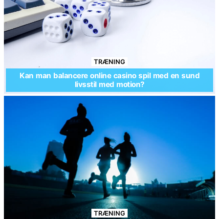
TRÆNING
Kan man balancere online casino spil med en sund
livsstil med motion?
TRÆNING