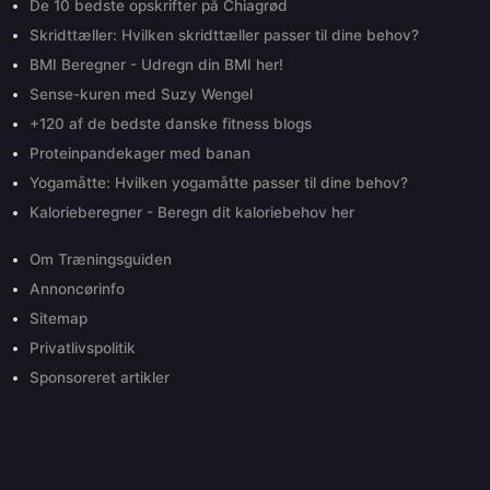
De 10 bedste opskrifter på Chiagrød
Skridttæller: Hvilken skridttæller passer til dine behov?
BMI Beregner - Udregn din BMI her!
Sense-kuren med Suzy Wengel
+120 af de bedste danske fitness blogs
Proteinpandekager med banan
Yogamåtte: Hvilken yogamåtte passer til dine behov?
Kalorieberegner - Beregn dit kaloriebehov her
Om Træningsguiden
Annoncørinfo
Sitemap
Privatlivspolitik
Sponsoreret artikler