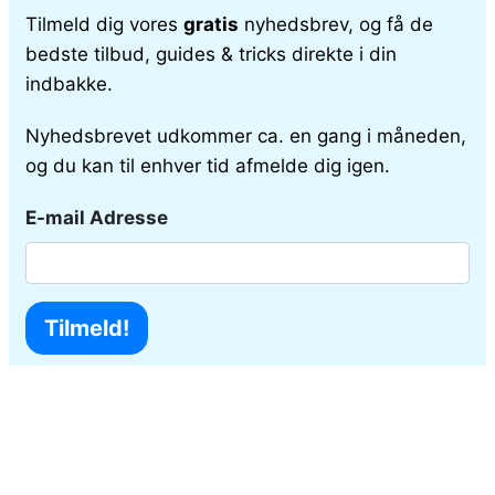
Tilmeld dig vores
gratis
nyhedsbrev, og få de
bedste tilbud, guides & tricks direkte i din
indbakke.
Nyhedsbrevet udkommer ca. en gang i måneden,
og du kan til enhver tid afmelde dig igen.
E-mail Adresse