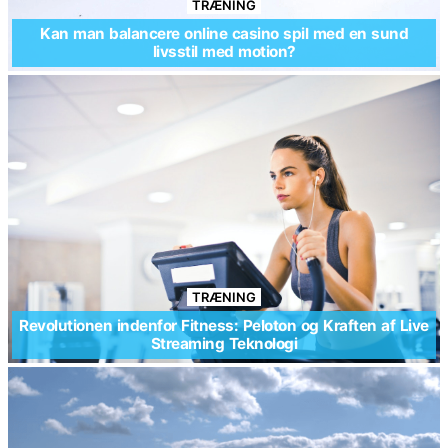
TRÆNING
Kan man balancere online casino spil med en sund
livsstil med motion?
TRÆNING
Revolutionen indenfor Fitness: Peloton og Kraften af Live
Streaming Teknologi