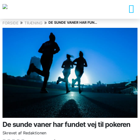
»
»
DE SUNDE VANER HAR FUNDET VEJ TIL POKEREN
FORSIDE
TRÆNING
De sunde vaner har fundet vej til pokeren
Skrevet af
Redaktionen