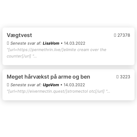
Vægtvest
27378
Seneste svar af:
LisaVom
• 14.03.2022
"[url=https://permethrin.live/]elimite cream over the
counter[/url] "…
Meget hårvækst på arme og ben
3223
Seneste svar af:
UgoVom
• 14.03.2022
"[url=http://eivermectin.quest/]stromectol otc[/url] "…