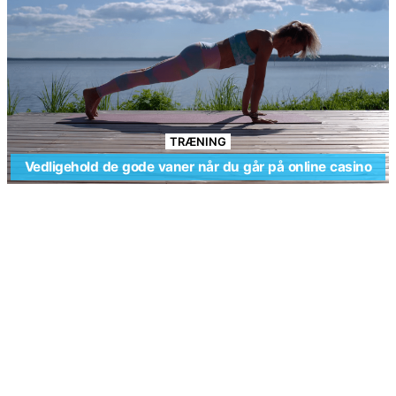
TRÆNING
Vedligehold de gode vaner når du går på online casino