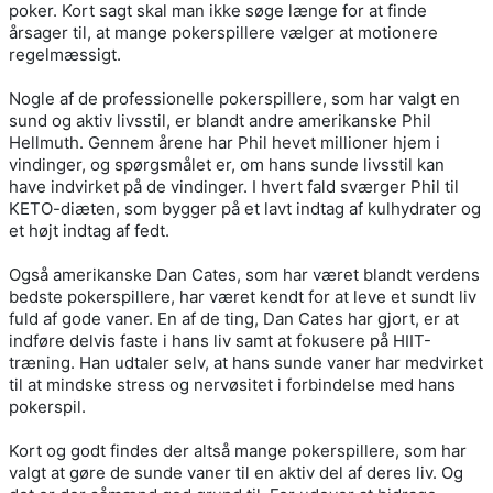
poker. Kort sagt skal man ikke søge længe for at finde
årsager til, at mange pokerspillere vælger at motionere
regelmæssigt.
Nogle af de professionelle pokerspillere, som har valgt en
sund og aktiv livsstil, er blandt andre amerikanske Phil
Hellmuth. Gennem årene har Phil hevet millioner hjem i
vindinger, og spørgsmålet er, om hans sunde livsstil kan
have indvirket på de vindinger. I hvert fald sværger Phil til
KETO-diæten, som bygger på et lavt indtag af kulhydrater og
et højt indtag af fedt.
Også amerikanske Dan Cates, som har været blandt verdens
bedste pokerspillere, har været kendt for at leve et sundt liv
fuld af gode vaner. En af de ting, Dan Cates har gjort, er at
indføre delvis faste i hans liv samt at fokusere på HIIT-
træning. Han udtaler selv, at hans sunde vaner har medvirket
til at mindske stress og nervøsitet i forbindelse med hans
pokerspil.
Kort og godt findes der altså mange pokerspillere, som har
valgt at gøre de sunde vaner til en aktiv del af deres liv. Og