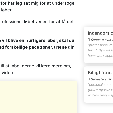
erfor har jeg sat mig for at undersøge,
 løber.
rofessionel løbetræner, for at få det
Indendørs 
Seneste svar 
vil blive en hurtigere løber, skal du
"professional r
ed forskellige pace zoner, træne din
[url="https://e
homework app[/
til at løbe, gerne vil lære mere om,
Billigt fitn
 videre.
Seneste svar 
"personal state
[url="https://e
writers reviews[