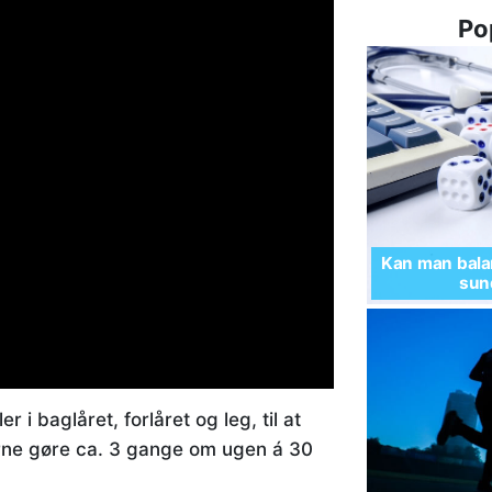
Po
Kan man balan
sund
 i baglåret, forlåret og leg, til at
erne gøre ca. 3 gange om ugen á 30