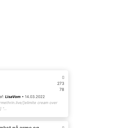
273
78
af:
LisaVom
• 14.03.2022
rmethrin.live/]elimite cream over
] "…
ækst på arme og