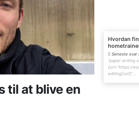
Hvordan fin
hometraine
Seneste svar 
"paper writing 
[url="https://e
editing[/url]"…
til at blive en