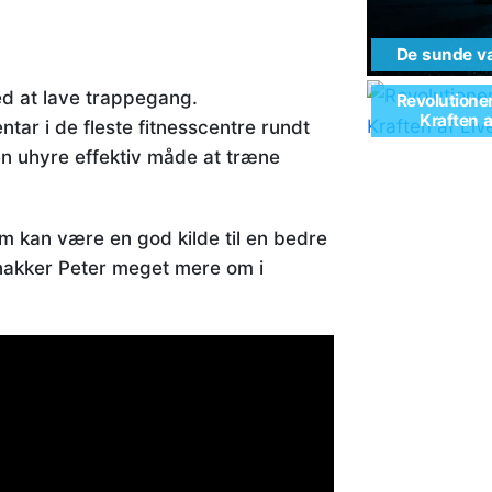
De sunde va
ved at lave trappegang.
Revolutione
Kraften 
tar i de fleste fitnesscentre rundt
 en uhyre effektiv måde at træne
m kan være en god kilde til en bedre
snakker Peter meget mere om i