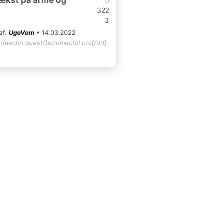
322
3
af:
UgoVom
• 14.03.2022
ermectin.quest/]stromectol otc[/url]