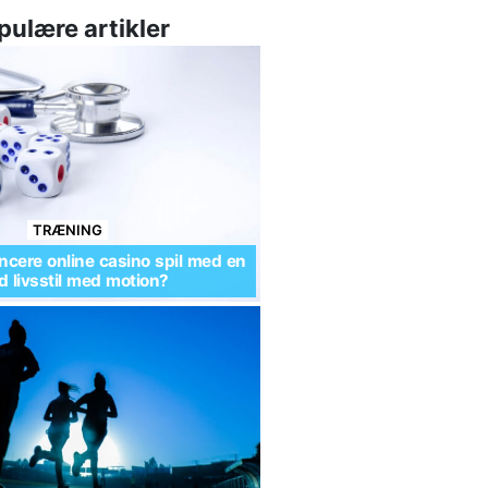
pulære artikler
TRÆNING
cere online casino spil med en
 livsstil med motion?