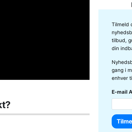
Tilmeld 
nyhedsbr
tilbud, g
din indb
Nyhedsb
gang i m
enhver t
E-mail 
kt?