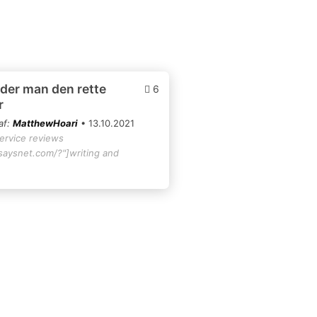
der man den rette
6
r
af:
MatthewHoari
• 13.10.2021
service reviews
ssaysnet.com/?"]writing and