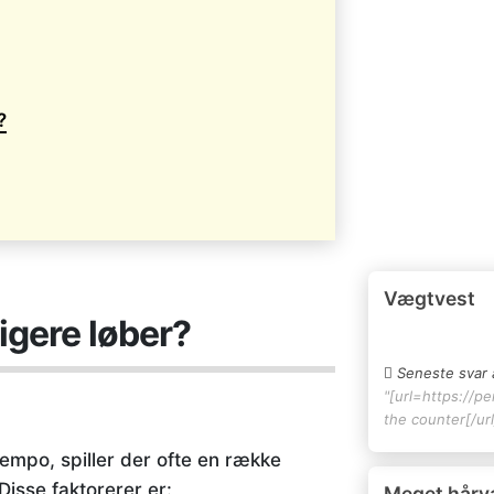
?
Vægtvest
igere løber?
Seneste svar 
"[url=https://pe
the counter[/url
 tempo, spiller der ofte en række
Disse faktorerer er:
Meget hårv