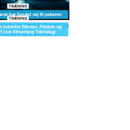
TRÆNING
ner har fundet vej til pokeren
TRÆNING
n indenfor Fitness: Peloton og
af Live Streaming Teknologi