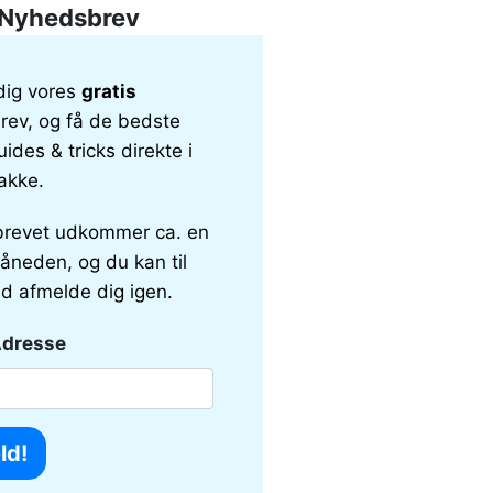
Nyhedsbrev
dig vores
gratis
ev, og få de bedste
uides & tricks direkte i
akke.
revet udkommer ca. en
åneden, og du kan til
id afmelde dig igen.
Adresse