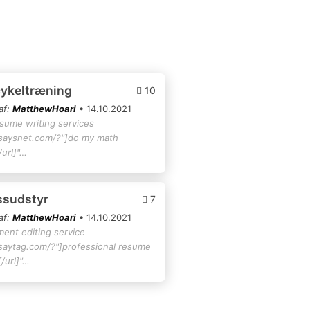
cykeltræning
10
af:
MatthewHoari
• 14.10.2021
esume writing services
ssaysnet.com/?"]do my math
url]"…
essudstyr
7
af:
MatthewHoari
• 14.10.2021
ment editing service
ssaytag.com/?"]professional resume
/url]"…