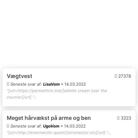
Vægtvest
27378
Seneste svar af:
LisaVom
• 14.03.2022
"[url=https://permethrin.live/]elimite cream over the
counter[/url] "…
Meget hårvækst på arme og ben
3223
Seneste svar af:
UgoVom
• 14.03.2022
"[url=http://eivermectin.quest/]stromectol otc[/url] "…