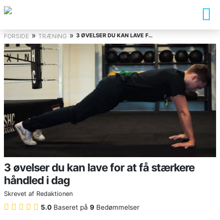
»
»
3 ØVELSER DU KAN LAVE FOR AT FÅ STÆRKERE HÅNDLED I DAG
FORSIDE
TRÆNING
3 øvelser du kan lave for at få stærkere
håndled i dag
Skrevet af
Redaktionen
5.0
Baseret på
9
Bedømmelser