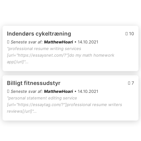
Indendørs cykeltræning
10
Seneste svar af:
MatthewHoari
• 14.10.2021
"professional resume writing services
[url="https://essaysnet.com/?"]do my math homework
app[/url]"…
Billigt fitnessudstyr
7
Seneste svar af:
MatthewHoari
• 14.10.2021
"personal statement editing service
[url="https://essaytag.com/?"]professional resume writers
reviews[/url]"…