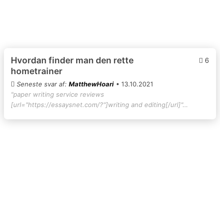
Hvordan finder man den rette
6
hometrainer
Seneste svar af:
MatthewHoari
• 13.10.2021
"paper writing service reviews
[url="https://essaysnet.com/?"]writing and editing[/url]"…