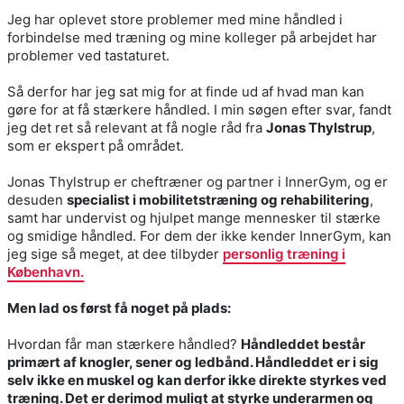
Jeg har oplevet store problemer med mine håndled i
forbindelse med træning og mine kolleger på arbejdet har
problemer ved tastaturet.
Så derfor har jeg sat mig for at finde ud af hvad man kan
gøre for at få stærkere håndled. I min søgen efter svar, fandt
jeg det ret så relevant at få nogle råd fra
Jonas Thylstrup
,
som er ekspert på området.
Jonas Thylstrup er cheftræner og partner i InnerGym, og er
desuden
specialist i mobilitetstræning og rehabilitering
,
samt har undervist og hjulpet mange mennesker til stærke
og smidige håndled. For dem der ikke kender InnerGym, kan
jeg sige så meget, at dee tilbyder
personlig træning i
København.
Men lad os først få noget på plads:
Hvordan får man stærkere håndled?
Håndleddet består
primært af knogler, sener og ledbånd. Håndleddet er i sig
selv ikke en muskel og kan derfor ikke direkte styrkes ved
træning. Det er derimod muligt at styrke underarmen og