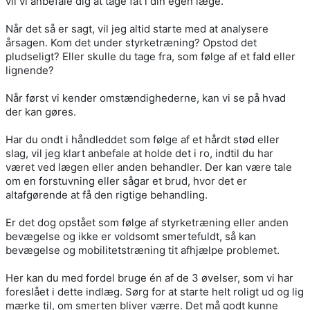
vil vi anbefale dig at tage fat i din egen læge.
Når det så er sagt, vil jeg altid starte med at analysere
årsagen. Kom det under styrketræning? Opstod det
pludseligt? Eller skulle du tage fra, som følge af et fald eller
lignende?
Når først vi kender omstændighederne, kan vi se på hvad
der kan gøres.
Har du ondt i håndleddet som følge af et hårdt stød eller
slag, vil jeg klart anbefale at holde det i ro, indtil du har
været ved lægen eller anden behandler. Der kan være tale
om en forstuvning eller sågar et brud, hvor det er
altafgørende at få den rigtige behandling.
Er det dog opstået som følge af styrketræning eller anden
bevægelse og ikke er voldsomt smertefuldt, så kan
bevægelse og mobilitetstræning tit afhjælpe problemet.
Her kan du med fordel bruge én af de 3 øvelser, som vi har
foreslået i dette indlæg. Sørg for at starte helt roligt ud og lig
mærke til, om smerten bliver værre. Det må godt kunne