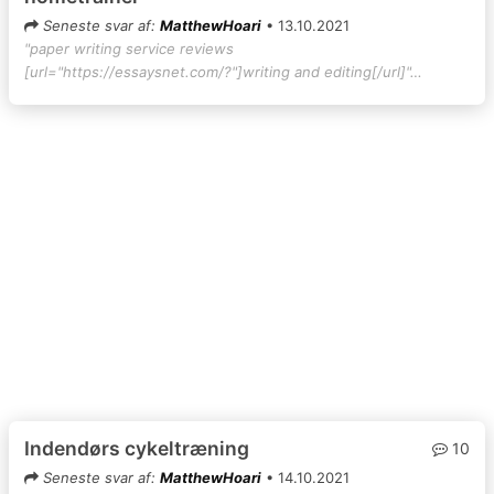
Seneste svar af:
MatthewHoari
• 13.10.2021
"paper writing service reviews
[url="https://essaysnet.com/?"]writing and editing[/url]"…
Indendørs cykeltræning
10
Seneste svar af:
MatthewHoari
• 14.10.2021