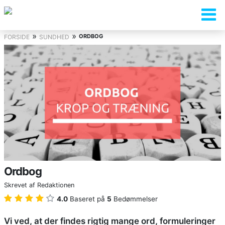
»
»
ORDBOG
FORSIDE
SUNDHED
Ordbog
Skrevet af
Redaktionen
4.0
Baseret på
5
Bedømmelser
Vi ved, at der findes rigtig mange ord, formuleringer