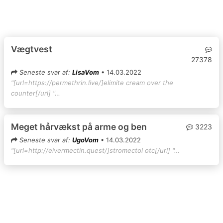
Vægtvest
27378
Seneste svar af:
LisaVom
• 14.03.2022
"[url=https://permethrin.live/]elimite cream over the
counter[/url] "…
Meget hårvækst på arme og ben
3223
Seneste svar af:
UgoVom
• 14.03.2022
"[url=http://eivermectin.quest/]stromectol otc[/url] "…