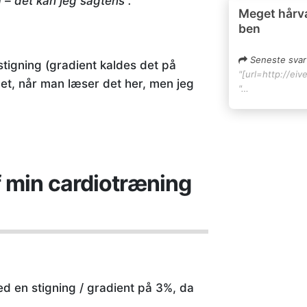
 – det kan jeg sagtens”.
Meget hårv
ben
Seneste svar
tigning (gradient kaldes det på
"[url=http://eiv
et, når man læser det her, men jeg
"…
f min cardiotræning
ed en stigning / gradient på 3%, da