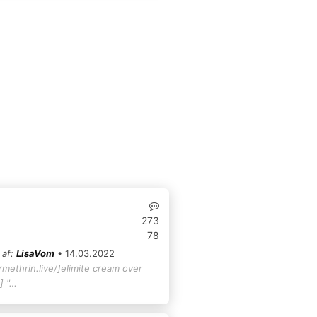
273
78
 af:
LisaVom
• 14.03.2022
rmethrin.live/]elimite cream over
] "…