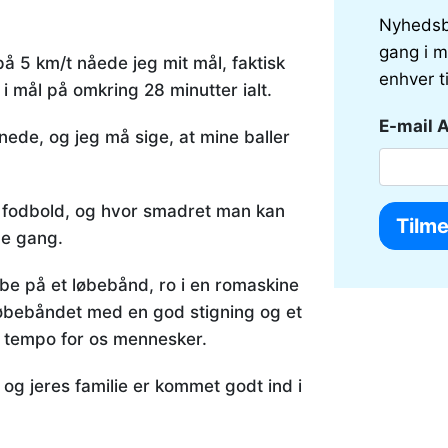
Nyhedsb
gang i m
å 5 km/t nåede jeg mit mål, faktisk
enhver t
i mål på omkring 28 minutter ialt.
E-mail 
nede, og jeg må sige, at mine baller
le fodbold, og hvor smadret man kan
ne gang.
løbe på et løbebånd, ro i en romaskine
 løbebåndet med en god stigning og et
 tempo for os mennesker.
 I og jeres familie er kommet godt ind i