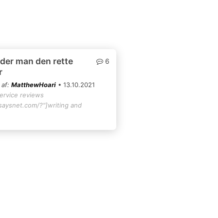
der man den rette
6
r
 af:
MatthewHoari
• 13.10.2021
service reviews
ssaysnet.com/?"]writing and