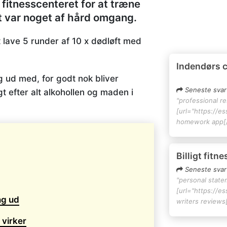
 fitnesscenteret for at træne
det var noget af hård omgang.
 lave 5 runder af 10 x dødløft med
Indendørs 
g ud med, for godt nok bliver
Seneste svar
efter alt alkohollen og maden i
"professional r
[url="https://e
homework app[/
Billigt fitn
Seneste svar
"personal state
[url="https://e
ng ud
writers reviews[
 virker