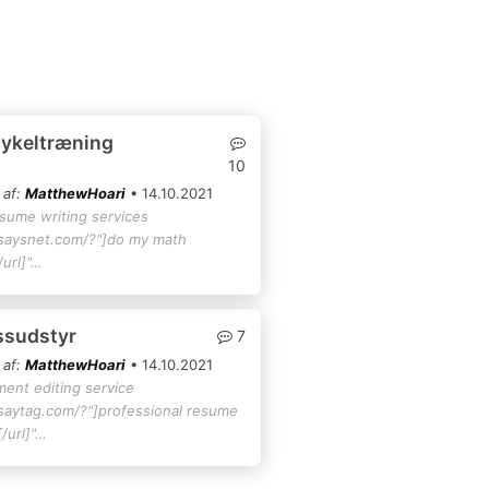
cykeltræning
10
 af:
MatthewHoari
• 14.10.2021
esume writing services
ssaysnet.com/?"]do my math
url]"…
essudstyr
7
 af:
MatthewHoari
• 14.10.2021
ment editing service
ssaytag.com/?"]professional resume
/url]"…