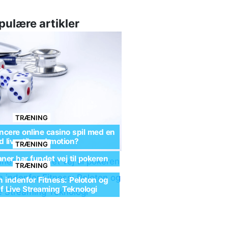
pulære artikler
TRÆNING
cere online casino spil med en
 livsstil med motion?
TRÆNING
ner har fundet vej til pokeren
TRÆNING
n indenfor Fitness: Peloton og
af Live Streaming Teknologi