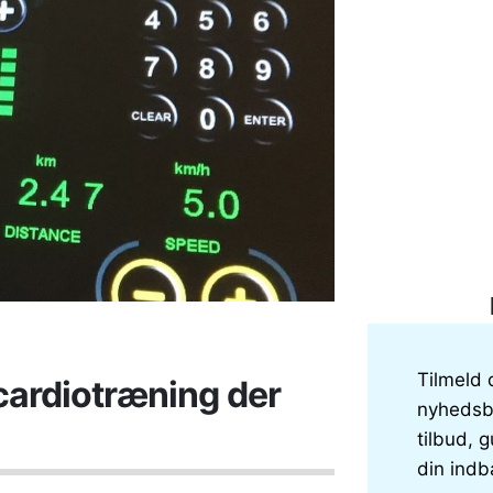
Tilmeld 
cardiotræning der
nyhedsbr
tilbud, g
din indb