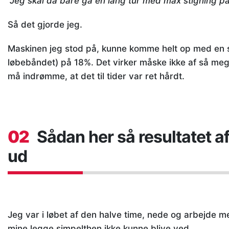
“Jeg skal da bare gå en lang tur med max stigning på
Så det gjorde jeg.
Maskinen jeg stod på, kunne komme helt op med en s
løbebåndet) på 18%. Det virker måske ikke af så meg
må indrømme, at det til tider var ret hårdt.
02
Sådan her så resultatet a
ud
Jeg var i løbet af den halve time, nede og arbejde m
mine legge simpelthen ikke kunne blive ved.