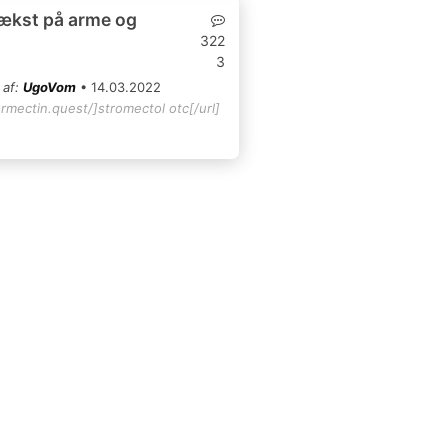
ækst på arme og
322
3
 af:
UgoVom
• 14.03.2022
ermectin.quest/]stromectol otc[/url]