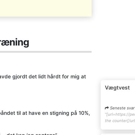
træning
avde gjordt det lidt hårdt for mig at
Vægtvest
Seneste svar
åndet til at have en stigning på 10%,
"[url=https://pe
the counter[/url