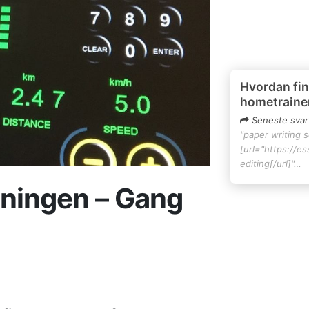
Hvordan fin
hometraine
Seneste svar
"paper writing 
[url="https://e
editing[/url]"…
ræningen – Gang