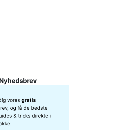
Nyhedsbrev
dig vores
gratis
ev, og få de bedste
uides & tricks direkte i
akke.