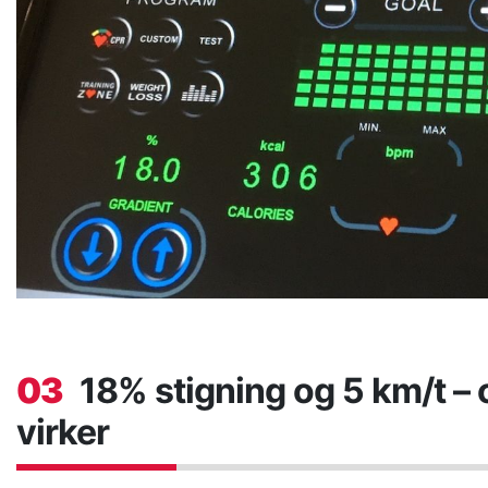
03
18% stigning og 5 km/t – 
virker