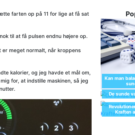
Po
tte farten op på 11 for lige at få sat
ok til at få pulsen endnu højere op.
et er meget normalt, når kroppens
te kalorier, og jeg havde et mål om,
Kan man balan
mig for, at indstille maskinen, så jeg
sund
utter.
De sunde va
Revolutione
Kraften 