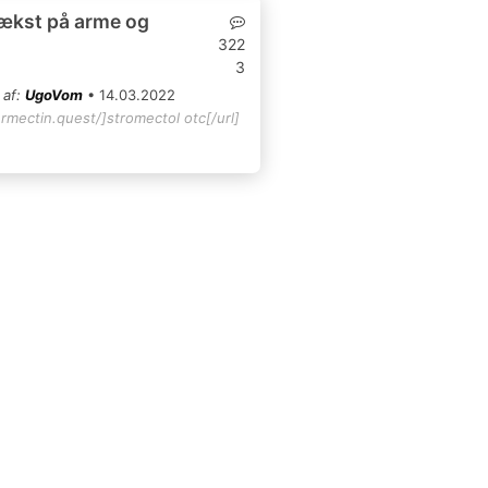
ækst på arme og
322
3
 af:
UgoVom
• 14.03.2022
ermectin.quest/]stromectol otc[/url]