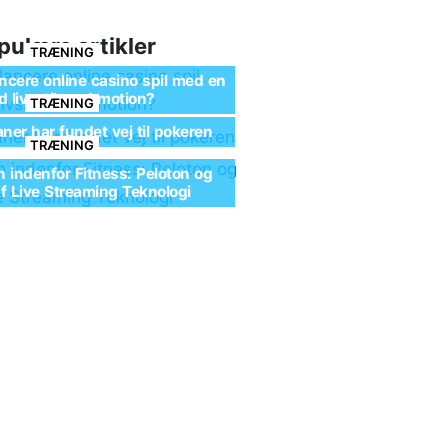
pulære artikler
TRÆNING
cere online casino spil med en
 livsstil med motion?
TRÆNING
ner har fundet vej til pokeren
TRÆNING
n indenfor Fitness: Peloton og
af Live Streaming Teknologi