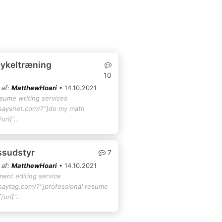
cykeltræning
10
 af:
MatthewHoari
• 14.10.2021
esume writing services
ssaysnet.com/?"]do my math
url]"…
essudstyr
7
 af:
MatthewHoari
• 14.10.2021
ment editing service
ssaytag.com/?"]professional resume
/url]"…