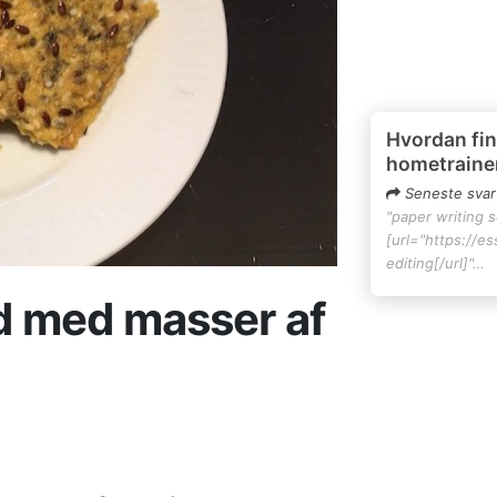
Hvordan fin
hometraine
Seneste svar
"paper writing 
[url="https://e
editing[/url]"…
 med masser af