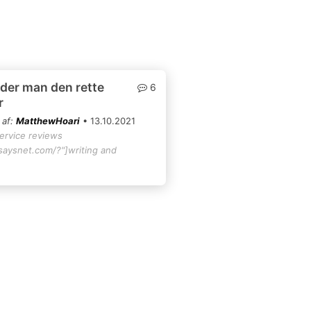
der man den rette
6
r
 af:
MatthewHoari
• 13.10.2021
service reviews
ssaysnet.com/?"]writing and