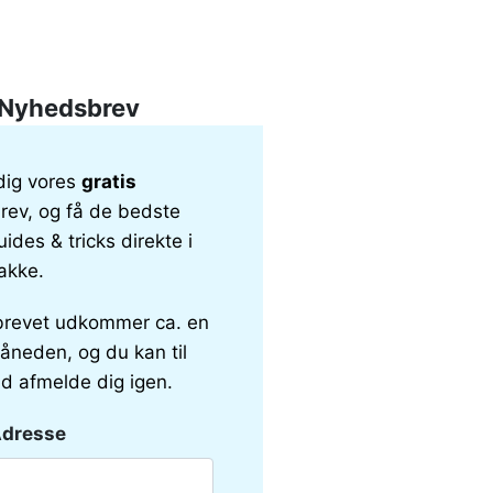
Nyhedsbrev
dig vores
gratis
ev, og få de bedste
uides & tricks direkte i
akke.
revet udkommer ca. en
åneden, og du kan til
id afmelde dig igen.
Adresse