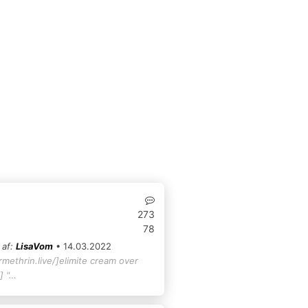
273
78
 af:
LisaVom
• 14.03.2022
rmethrin.live/]elimite cream over
] "…