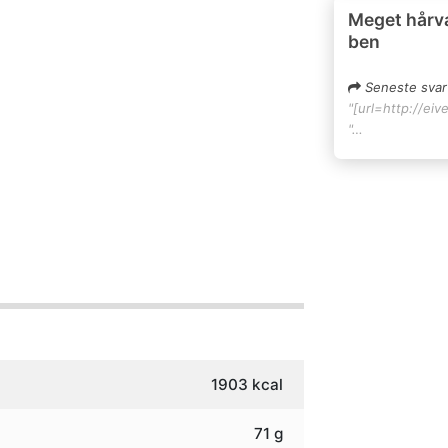
Meget hårv
ben
Seneste svar
"[url=http://eiv
"…
1903
kcal
71
g