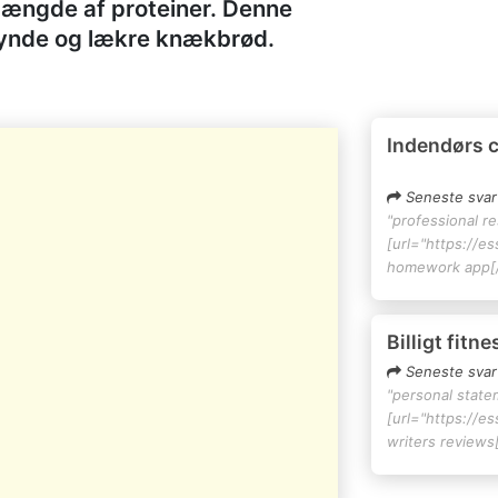
ængde af proteiner. Denne
 tynde og lækre knækbrød.
Indendørs 
Seneste svar
"professional r
[url="https://e
homework app[/
Billigt fitn
Seneste svar
"personal state
[url="https://e
writers reviews[