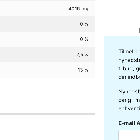
4016 mg
0 %
0 %
Tilmeld 
2,5 %
nyhedsbr
tilbud, g
13 %
din indb
Nyhedsb
gang i m
enhver t
E-mail 