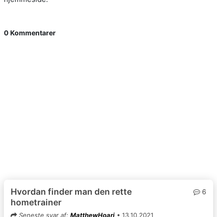
0 Kommentarer
Hvordan finder man den rette
6
hometrainer
Seneste svar af:
MatthewHoari
• 13.10.2021