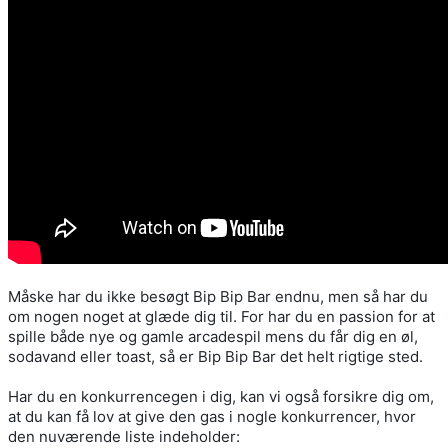
Måske har du ikke besøgt Bip Bip Bar endnu, men så har du
om nogen noget at glæde dig til. For har du en passion for at
spille både nye og gamle arcadespil mens du får dig en øl,
sodavand eller toast, så er Bip Bip Bar det helt rigtige sted.
Har du en konkurrencegen i dig, kan vi også forsikre dig om,
at du kan få lov at give den gas i nogle konkurrencer, hvor
den nuværende liste indeholder: