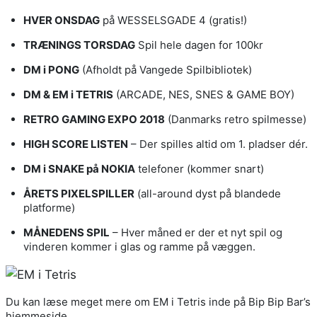
HVER ONSDAG
på WESSELSGADE 4 (gratis!)
TRÆNINGS TORSDAG
Spil hele dagen for 100kr
DM i PONG
(Afholdt på Vangede Spilbibliotek)
DM & EM i TETRIS
(ARCADE, NES, SNES & GAME BOY)
RETRO GAMING EXPO 2018
(Danmarks retro spilmesse)
HIGH SCORE LISTEN
– Der spilles altid om 1. pladser dér.
DM i SNAKE på NOKIA
telefoner (kommer snart)
ÅRETS PIXELSPILLER
(all-around dyst på blandede
platforme)
MÅNEDENS SPIL
– Hver måned er der et nyt spil og
vinderen kommer i glas og ramme på væggen.
Du kan læse meget mere om EM i Tetris inde på Bip Bip Bar’s
hjemmeside.