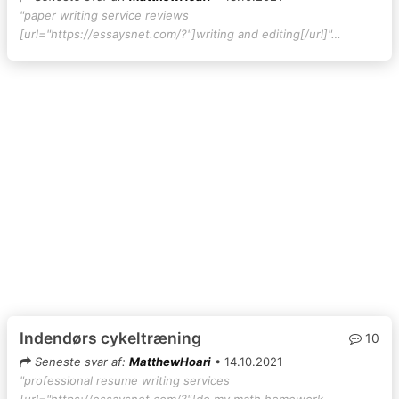
"paper writing service reviews
[url="https://essaysnet.com/?"]writing and editing[/url]"…
Indendørs cykeltræning
10
Seneste svar af:
MatthewHoari
• 14.10.2021
"professional resume writing services
[url="https://essaysnet.com/?"]do my math homework