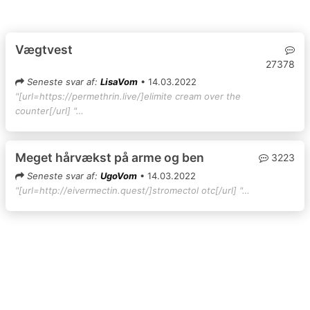
Vægtvest
27378
Seneste svar af:
LisaVom
• 14.03.2022
"[url=https://permethrin.live/]elimite cream over the
counter[/url] "…
Meget hårvækst på arme og ben
3223
Seneste svar af:
UgoVom
• 14.03.2022
"[url=http://eivermectin.quest/]stromectol otc[/url] "…