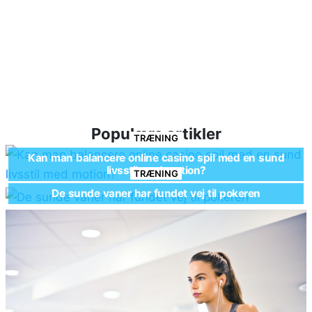
Populære artikler
TRÆNING
Kan man balancere online casino spil med en sund
livsstil med motion?
TRÆNING
De sunde vaner har fundet vej til pokeren