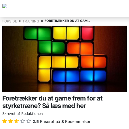
»
»
FORETRÆKKER DU AT GAME FREM FOR AT STYRKETRÆNE? SÅ LÆS MED HER
FORSIDE
TRÆNING
Foretrækker du at game frem for at
styrketræne? Så læs med her
Skrevet af
Redaktionen
2.5
Baseret på
8
Bedømmelser