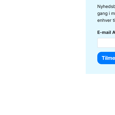
Nyhedsb
gang i m
enhver t
E-mail 