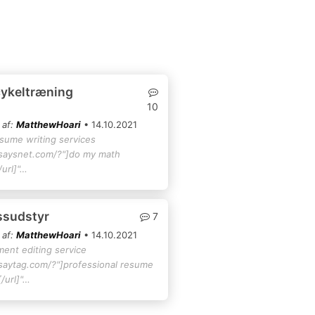
cykeltræning
10
 af:
MatthewHoari
• 14.10.2021
esume writing services
ssaysnet.com/?"]do my math
url]"…
essudstyr
7
 af:
MatthewHoari
• 14.10.2021
ment editing service
ssaytag.com/?"]professional resume
/url]"…