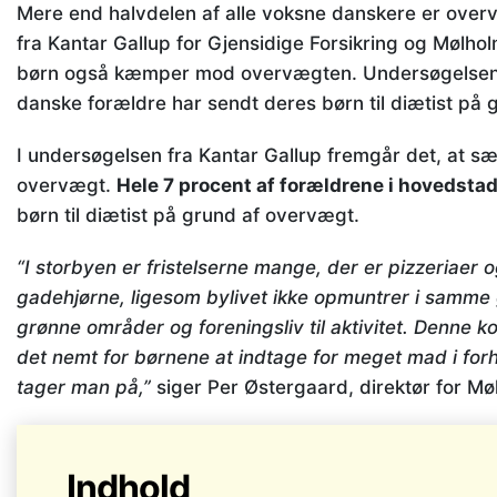
Mere end halvdelen af alle voksne danskere er over
fra Kantar Gallup for Gjensidige Forsikring og Mølholm
børn også kæmper mod overvægten. Undersøgelsen vi
danske forældre har sendt deres børn til diætist på
I undersøgelsen fra Kantar Gallup fremgår det, at s
overvægt.
Hele 7 procent af forældrene i hovedst
børn til diætist på grund af overvægt.
“I storbyen er fristelserne mange, der er pizzeriaer
gadehjørne, ligesom bylivet ikke opmuntrer i samm
grønne områder og foreningsliv til aktivitet. Denne ko
det nemt for børnene at indtage for meget mad i forh
tager man på,”
siger Per Østergaard, direktør for Mø
Indhold