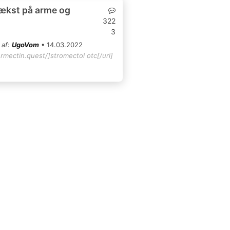
ækst på arme og
322
3
 af:
UgoVom
• 14.03.2022
ermectin.quest/]stromectol otc[/url]