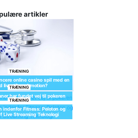
pulære artikler
TRÆNING
cere online casino spil med en
 livsstil med motion?
TRÆNING
ner har fundet vej til pokeren
TRÆNING
n indenfor Fitness: Peloton og
af Live Streaming Teknologi