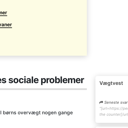
mer
vaner
s sociale problemer
Vægtvest
Seneste svar
"[url=https://pe
 til børns overvægt nogen gange
the counter[/url