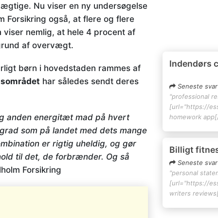
vægtige. Nu viser en ny undersøgelse
 Forsikring også, at flere og flere
ser nemlig, at hele 4 procent af
 grund af overvægt.
Indendørs 
ærligt børn i hovedstaden rammes af
adsområdet
har således sendt deres
Seneste svar
"professional r
[url="https://e
 og anden energitæt mad på hvert
homework app[/
e grad som på landet med dets mange
mbination er rigtig uheldig, og gør
Billigt fitn
old til det, de forbrænder. Og så
Seneste svar
lholm Forsikring
"personal state
[url="https://e
writers reviews[