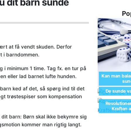
u dit barn sunde
Po
ært at få vendt skuden. Derfor
igt i barndommen.
g i minimum 1 time. Tag fx. en tur på
Kan man balan
n eller lad barnet lufte hunden.
sund
arn ked af det, så spørg ind til det
De sunde va
ægt trøstespiser som kompensation
Revolutione
Kraften 
dit barn: Børn skal ikke bekymre sig
gsmotion kommer man rigtig langt.