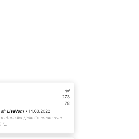
273
78
 af:
LisaVom
• 14.03.2022
rmethrin.live/]elimite cream over
] "…