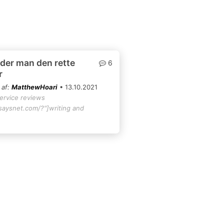
der man den rette
6
r
 af:
MatthewHoari
• 13.10.2021
service reviews
ssaysnet.com/?"]writing and