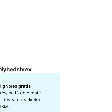
Nyhedsbrev
dig vores
gratis
ev, og få de bedste
uides & tricks direkte i
akke.