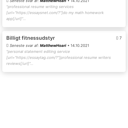
Seneste svar af:
MatthewHoari
• 14.10.2021
"professional resume writing services
[url="https://essaysnet.com/?"]do my math homework
app[/url]"…
Billigt fitnessudstyr
7
Seneste svar af:
MatthewHoari
• 14.10.2021
"personal statement editing service
[url="https://essaytag.com/?"]professional resume writers
reviews[/url]"…