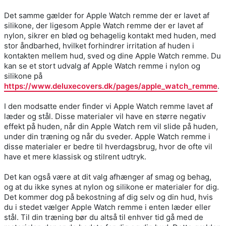
Det samme gælder for Apple Watch remme der er lavet af
silikone, der ligesom Apple Watch remme der er lavet af
nylon, sikrer en blød og behagelig kontakt med huden, med
stor åndbarhed, hvilket forhindrer irritation af huden i
kontakten mellem hud, sved og dine Apple Watch remme. Du
kan se et stort udvalg af Apple Watch remme i nylon og
silikone på
https://www.deluxecovers.dk/pages/apple_watch_remme
.
I den modsatte ender finder vi Apple Watch remme lavet af
læder og stål. Disse materialer vil have en større negativ
effekt på huden, når din Apple Watch rem vil slide på huden,
under din træning og når du sveder. Apple Watch remme i
disse materialer er bedre til hverdagsbrug, hvor de ofte vil
have et mere klassisk og stilrent udtryk.
Det kan også være at dit valg afhænger af smag og behag,
og at du ikke synes at nylon og silikone er materialer for dig.
Det kommer dog på bekostning af dig selv og din hud, hvis
du i stedet vælger Apple Watch remme i enten læder eller
stål. Til din træning bør du altså til enhver tid gå med de