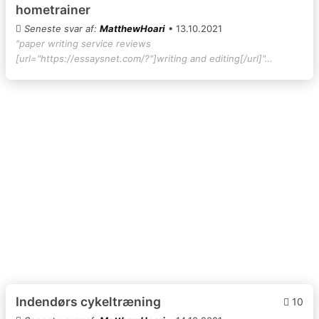
hometrainer
Seneste svar af:
MatthewHoari
• 13.10.2021
"paper writing service reviews
[url="https://essaysnet.com/?"]writing and editing[/url]"…
Indendørs cykeltræning
10