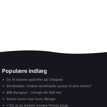
Populære indlæg
De 10 bedste opskrifter på Chiagrød
Skridttæller: Hvilken skridttæller passer til dine behov?
BMI Beregner - Udregn din BMI her!
Sense-kuren med Suzy Wengel
+120 af de bedste danske fitness blogs