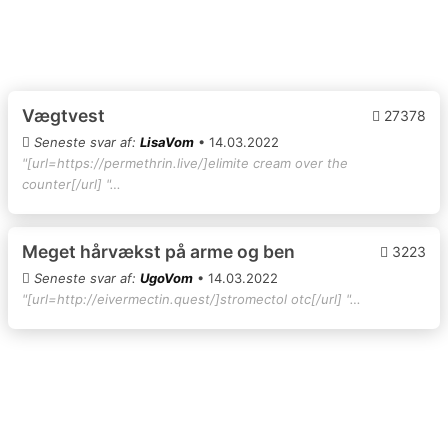
Vægtvest
27378
Seneste svar af:
LisaVom
• 14.03.2022
"[url=https://permethrin.live/]elimite cream over the
counter[/url] "…
Meget hårvækst på arme og ben
3223
Seneste svar af:
UgoVom
• 14.03.2022
"[url=http://eivermectin.quest/]stromectol otc[/url] "…