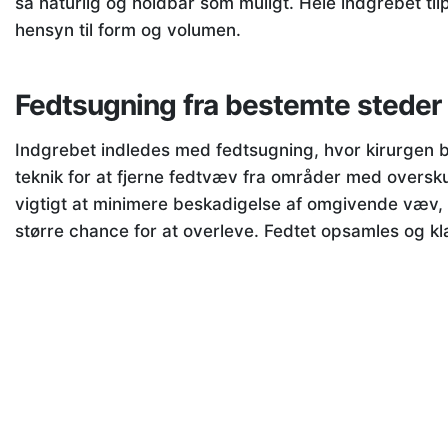
så naturlig og holdbar som muligt. Hele indgrebet t
hensyn til form og volumen.
Fedtsugning fra bestemte steder
Indgrebet indledes med fedtsugning, hvor kirurgen 
teknik for at fjerne fedtvæv fra områder med overskud
vigtigt at minimere beskadigelse af omgivende væv, 
større chance for at overleve. Fedtet opsamles og kla