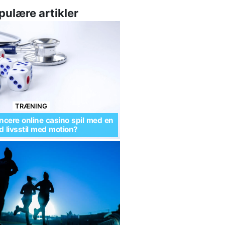
pulære artikler
TRÆNING
cere online casino spil med en
 livsstil med motion?