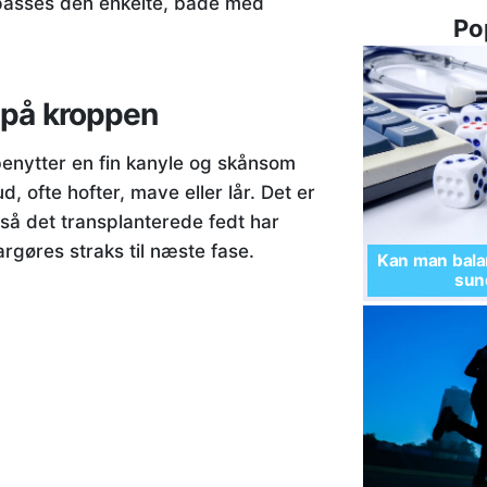
ilpasses den enkelte, både med
Po
 på kroppen
benytter en fin kanyle og skånsom
, ofte hofter, mave eller lår. Det er
så det transplanterede fedt har
rgøres straks til næste fase.
Kan man balan
sund