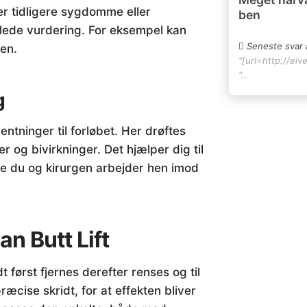
er tidligere sygdomme eller
ben
lede vurdering. For eksempel kan
Seneste svar 
en.
"[url=http://eiv
"…
g
tninger til forløbet. Her drøftes
 og bivirkninger. Det hjælper dig til
de du og kirurgen arbejder hen imod
an Butt Lift
 først fjernes derefter renses og til
ræcise skridt, for at effekten bliver