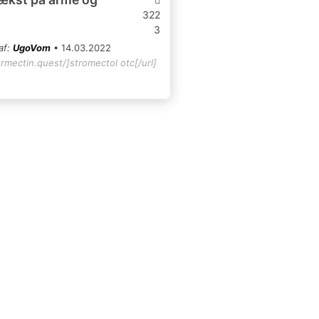
322
3
af:
UgoVom
• 14.03.2022
ermectin.quest/]stromectol otc[/url]