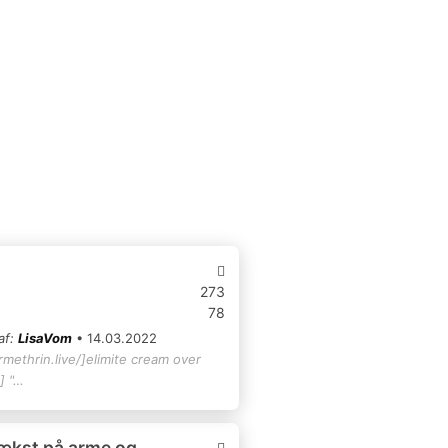
273
78
af:
LisaVom
• 14.03.2022
rmethrin.live/]elimite cream over
] "…
ækst på arme og