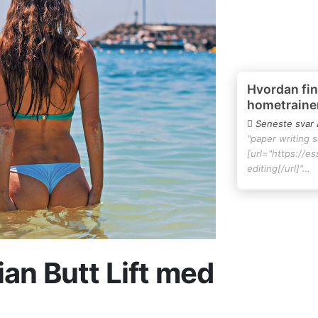
Hvordan fin
hometraine
Seneste svar 
"paper writing 
[url="https://e
editing[/url]"…
ian Butt Lift med