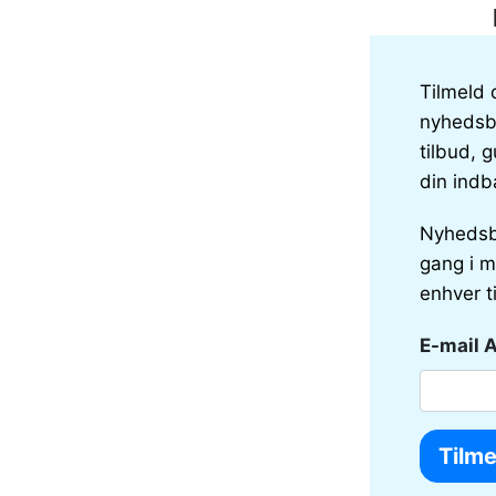
Tilmeld 
nyhedsbr
tilbud, g
din indb
Nyhedsb
gang i m
enhver t
E-mail 