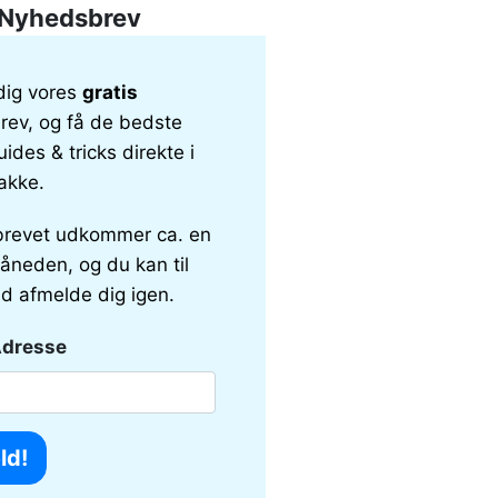
Nyhedsbrev
dig vores
gratis
ev, og få de bedste
uides & tricks direkte i
akke.
revet udkommer ca. en
åneden, og du kan til
id afmelde dig igen.
Adresse