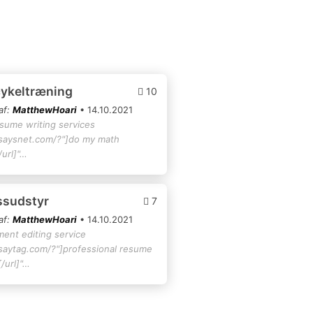
cykeltræning
10
af:
MatthewHoari
• 14.10.2021
esume writing services
ssaysnet.com/?"]do my math
url]"…
essudstyr
7
af:
MatthewHoari
• 14.10.2021
ment editing service
ssaytag.com/?"]professional resume
/url]"…