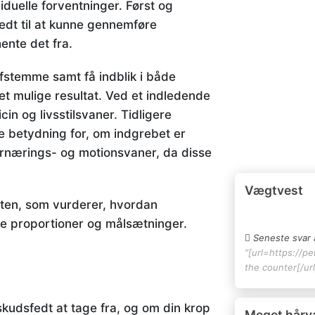
iduelle forventninger. Først og
fedt til at kunne gennemføre
ente det fra.
afstemme samt få indblik i både
et mulige resultat. Ved et indledende
 og livsstilsvaner. Tidligere
 betydning for, om indgrebet er
 ernærings- og motionsvaner, da disse
Vægtvest
isten, som vurderer, hvordan
ge proportioner og målsætninger.
Seneste svar 
"[url=https://pe
the counter[/url
kudsfedt at tage fra, og om din krop
Meget hårv