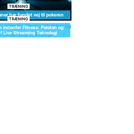
TRÆNING
ner har fundet vej til pokeren
TRÆNING
n indenfor Fitness: Peloton og
af Live Streaming Teknologi