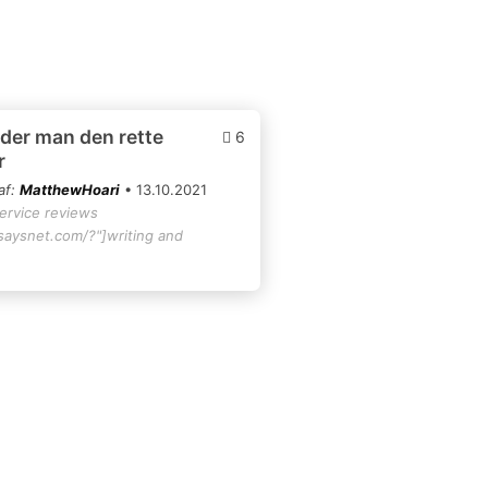
der man den rette
6
r
af:
MatthewHoari
• 13.10.2021
service reviews
ssaysnet.com/?"]writing and