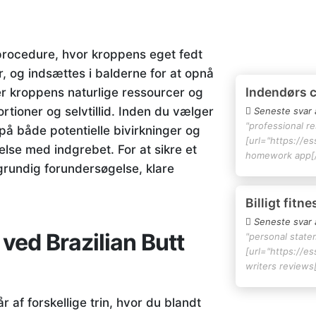
k procedure, hvor kroppens eget fedt
år, og indsættes i balderne for at opnå
Indendørs 
 kroppens naturlige ressourcer og
rtioner og selvtillid. Inden du vælger
Seneste svar 
"professional r
å både potentielle bivirkninger og
[url="https://e
lse med indgrebet. For at sikre et
homework app[/
 grundig forundersøgelse, klare
Billigt fitn
Seneste svar 
ved Brazilian Butt
"personal state
[url="https://e
writers reviews[
r af forskellige trin, hvor du blandt