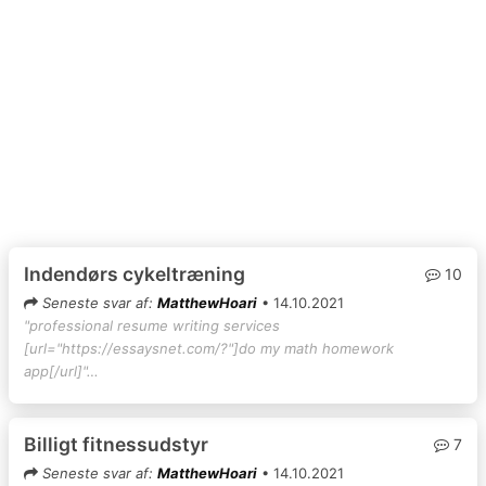
Indendørs cykeltræning
10
Seneste svar af:
MatthewHoari
• 14.10.2021
"professional resume writing services
[url="https://essaysnet.com/?"]do my math homework
app[/url]"…
Billigt fitnessudstyr
7
Seneste svar af:
MatthewHoari
• 14.10.2021