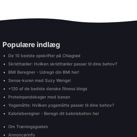
Populære indlæg
De 10 bedste opskrifter på Chiagrød
Skridttæller: Hvilken skridttæller passer til dine behov?
BMI Beregner - Udregn din BMI her!
Sense-kuren med Suzy Wengel
+120 af de bedste danske fitness blogs
Proteinpandekager med banan
Yogamåtte: Hvilken yogamåtte passer til dine behov?
Kalorieberegner - Beregn dit kaloriebehov her
Om Træningsguiden
Annoncørinfo