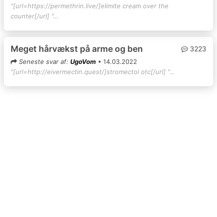
"[url=https://permethrin.live/]elimite cream over the
counter[/url] "…
Meget hårvækst på arme og ben
3223
Seneste svar af:
UgoVom
• 14.03.2022
"[url=http://eivermectin.quest/]stromectol otc[/url] "…