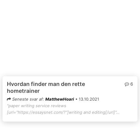
Hvordan finder man den rette
6
hometrainer
Seneste svar af:
MatthewHoari
• 13.10.2021
"paper writing service reviews
[url="https://essaysnet.com/?"]writing and editing[/url]"…