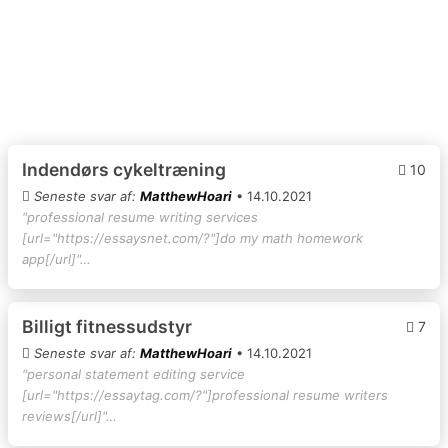
Indendørs cykeltræning
10
Seneste svar af:
MatthewHoari
• 14.10.2021
"professional resume writing services
[url="https://essaysnet.com/?"]do my math homework
app[/url]"…
Billigt fitnessudstyr
7
Seneste svar af:
MatthewHoari
• 14.10.2021
"personal statement editing service
[url="https://essaytag.com/?"]professional resume writers
reviews[/url]"…