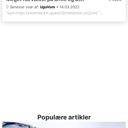
Seneste svar af:
UgoVom
• 14.03.2022
"[url=http://eivermectin.quest/]stromectol otc[/url] "…
Populære artikler