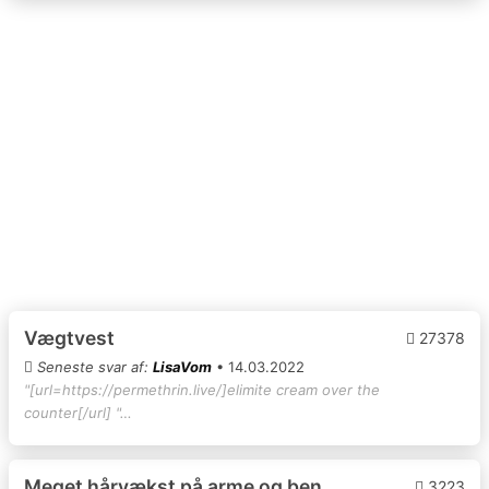
Vægtvest
27378
Seneste svar af:
LisaVom
• 14.03.2022
"[url=https://permethrin.live/]elimite cream over the
counter[/url] "…
Meget hårvækst på arme og ben
3223