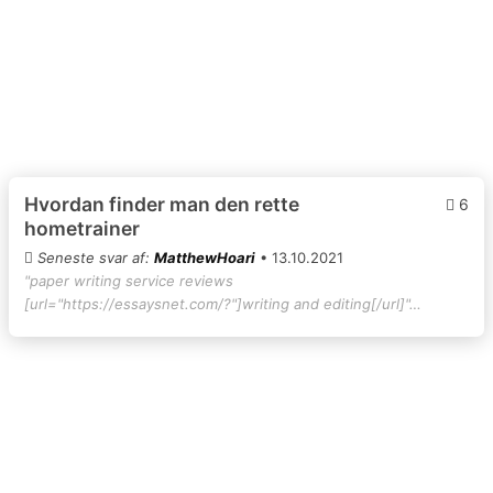
Hvordan finder man den rette
6
hometrainer
Seneste svar af:
MatthewHoari
• 13.10.2021
"paper writing service reviews
[url="https://essaysnet.com/?"]writing and editing[/url]"…