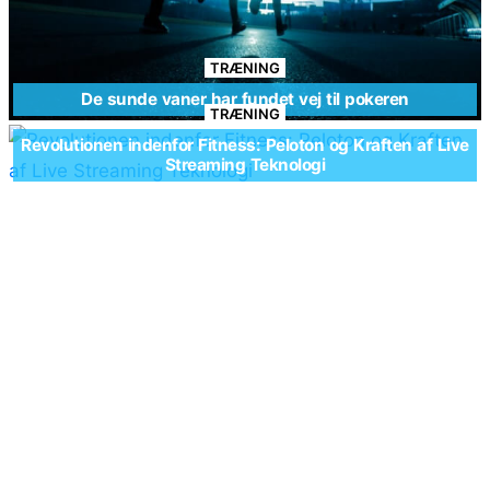
TRÆNING
De sunde vaner har fundet vej til pokeren
TRÆNING
Revolutionen indenfor Fitness: Peloton og Kraften af Live
Streaming Teknologi