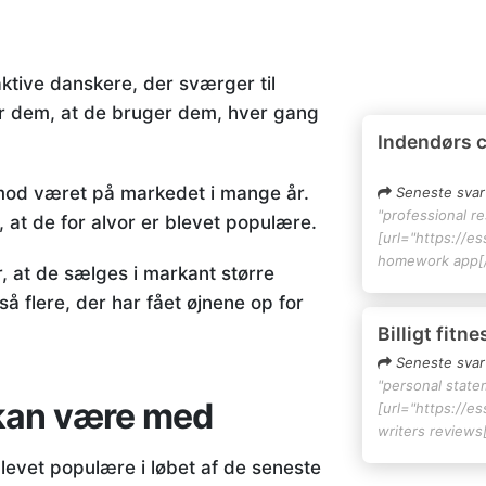
ktive danskere, der sværger til
for dem, at de bruger dem, hver gang
Indendørs 
imod været på markedet i mange år.
Seneste svar
"professional r
r, at de for alvor er blevet populære.
[url="https://e
homework app[/
, at de sælges i markant større
å flere, der har fået øjnene op for
Billigt fitn
Seneste svar
"personal state
e kan være med
[url="https://e
writers reviews[
blevet populære i løbet af de seneste