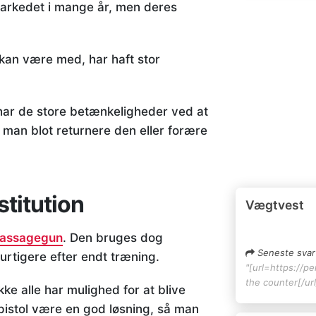
markedet i mange år, men deres
e kan være med, har haft stor
 har de store betænkeligheder ved at
n man blot returnere den eller forære
titution
Vægtvest
assagegun
. Den bruges dog
Seneste svar
urtigere efter endt træning.
"[url=https://pe
the counter[/url
e alle har mulighed for at blive
pistol være en god løsning, så man