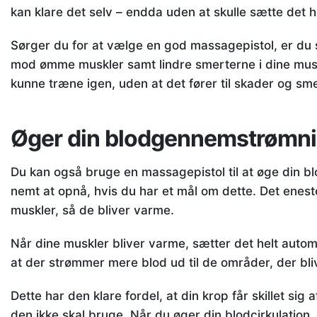
kan klare det selv – endda uden at skulle sætte det h
Sørger du for at vælge en god massagepistol, er du si
mod ømme muskler samt lindre smerterne i dine muskler
kunne træne igen, uden at det fører til skader og sm
Øger din blodgennemstrømn
Du kan også bruge en massagepistol til at øge din bl
nemt at opnå, hvis du har et mål om dette. Det enest
muskler, så de bliver varme.
Når dine muskler bliver varme, sætter det helt automati
at der strømmer mere blod ud til de områder, der bli
Dette har den klare fordel, at din krop får skillet si
den ikke skal bruge. Når du øger din blodcirkulation