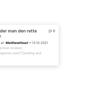
der man den rette
6
r
 af:
MatthewHoari
• 13.10.2021
service reviews
ssaysnet.com/?"]writing and