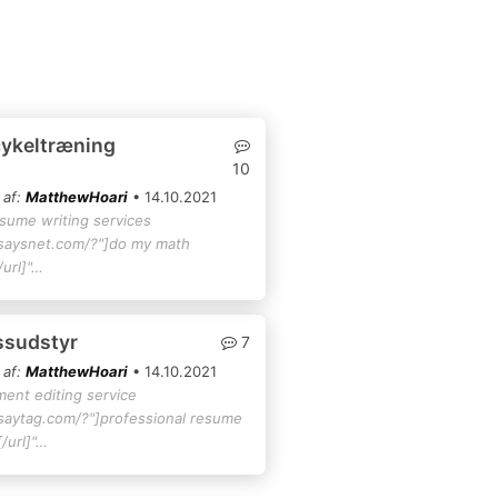
cykeltræning
10
 af:
MatthewHoari
• 14.10.2021
esume writing services
ssaysnet.com/?"]do my math
url]"…
essudstyr
7
 af:
MatthewHoari
• 14.10.2021
ment editing service
ssaytag.com/?"]professional resume
/url]"…