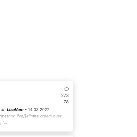
273
78
 af:
LisaVom
• 14.03.2022
rmethrin.live/]elimite cream over
] "…