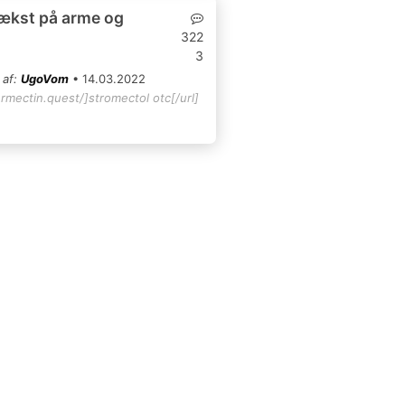
ækst på arme og
322
3
 af:
UgoVom
• 14.03.2022
ermectin.quest/]stromectol otc[/url]