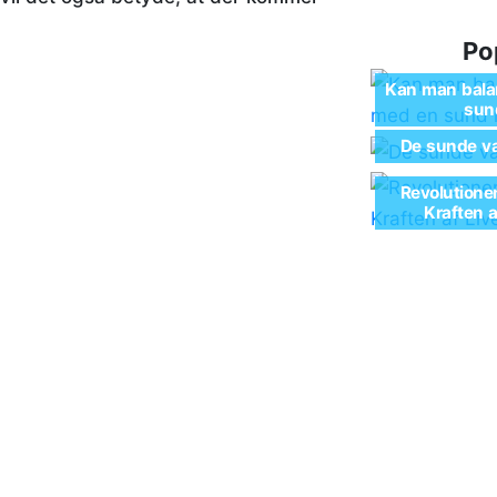
Po
Kan man balan
sund
De sunde va
Revolutione
Kraften 