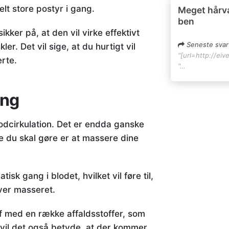
elt store postyr i gang.
Meget hårv
ben
kker på, at den vil virke effektivt
Seneste svar
. Det vil sige, at du hurtigt vil
"[url=http://eiv
erte.
"…
ing
odcirkulation. Det er endda ganske
e du skal gøre er at massere dine
sk gang i blodet, hvilket vil føre til,
ver masseret.
g af med en række affaldsstoffer, som
, vil det også betyde, at der kommer