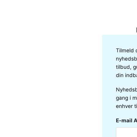
Tilmeld 
nyhedsbr
tilbud, g
din indb
Nyhedsb
gang i m
enhver t
E-mail 