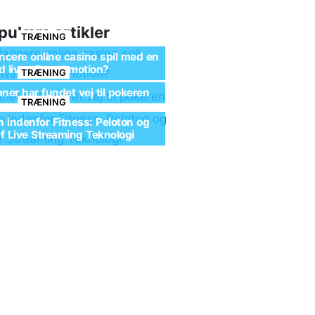
pulære artikler
TRÆNING
cere online casino spil med en
 livsstil med motion?
TRÆNING
ner har fundet vej til pokeren
TRÆNING
n indenfor Fitness: Peloton og
af Live Streaming Teknologi