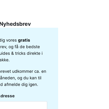
Nyhedsbrev
dig vores
gratis
ev, og få de bedste
uides & tricks direkte i
akke.
revet udkommer ca. en
åneden, og du kan til
id afmelde dig igen.
Adresse