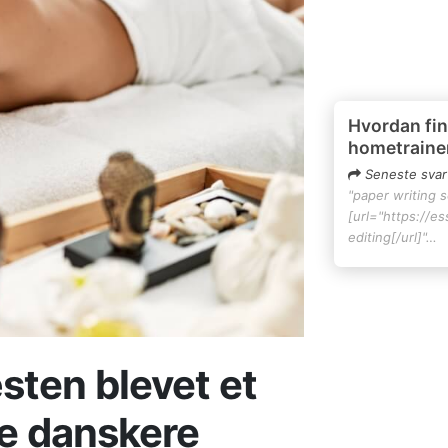
Hvordan fin
hometraine
Seneste svar
"paper writing 
[url="https://e
editing[/url]"…
sten blevet et
ve danskere