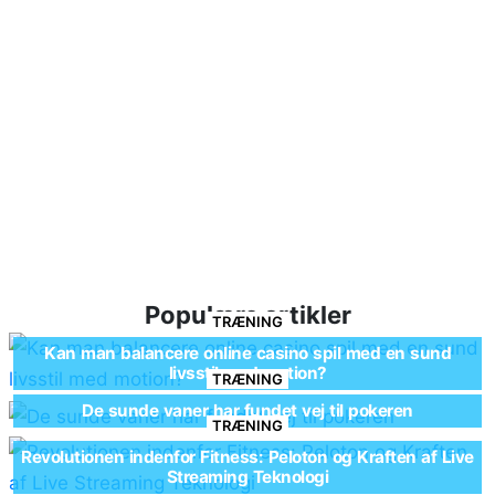
Populære artikler
TRÆNING
Kan man balancere online casino spil med en sund
livsstil med motion?
TRÆNING
De sunde vaner har fundet vej til pokeren
TRÆNING
Revolutionen indenfor Fitness: Peloton og Kraften af Live
Streaming Teknologi