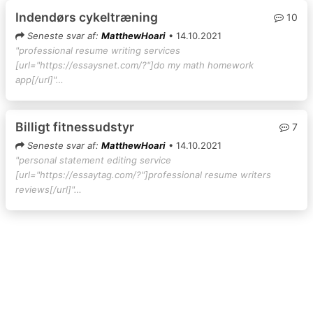
Indendørs cykeltræning
10
Seneste svar af:
MatthewHoari
• 14.10.2021
"professional resume writing services
[url="https://essaysnet.com/?"]do my math homework
app[/url]"…
Billigt fitnessudstyr
7
Seneste svar af:
MatthewHoari
• 14.10.2021
"personal statement editing service
[url="https://essaytag.com/?"]professional resume writers
reviews[/url]"…