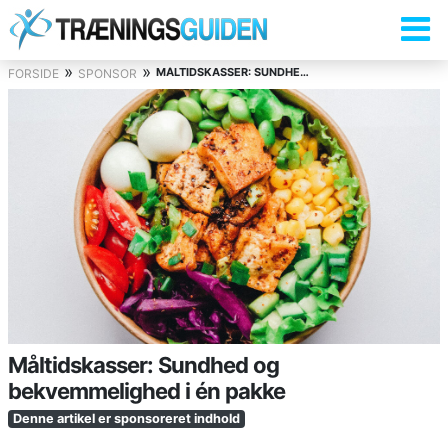
»
»
MÅLTIDSKASSER: SUNDHED OG BEKVEMMELIGHED I ÉN PAKKE
FORSIDE
SPONSOR
Måltidskasser: Sundhed og
bekvemmelighed i én pakke
Denne artikel er sponsoreret indhold