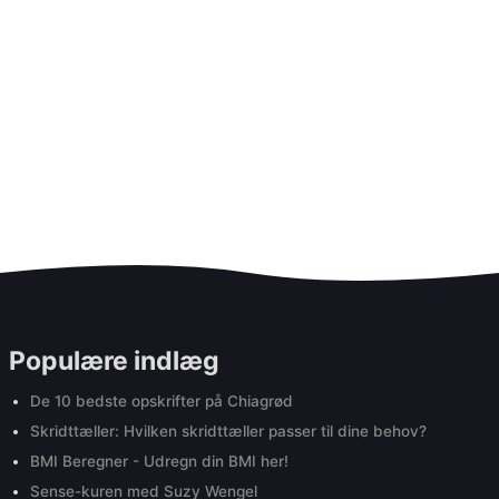
Populære indlæg
De 10 bedste opskrifter på Chiagrød
Skridttæller: Hvilken skridttæller passer til dine behov?
BMI Beregner - Udregn din BMI her!
Sense-kuren med Suzy Wengel