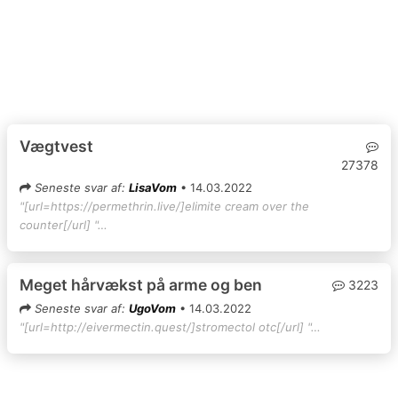
Vægtvest
27378
Seneste svar af:
LisaVom
• 14.03.2022
"[url=https://permethrin.live/]elimite cream over the
counter[/url] "…
Meget hårvækst på arme og ben
3223
Seneste svar af:
UgoVom
• 14.03.2022
"[url=http://eivermectin.quest/]stromectol otc[/url] "…