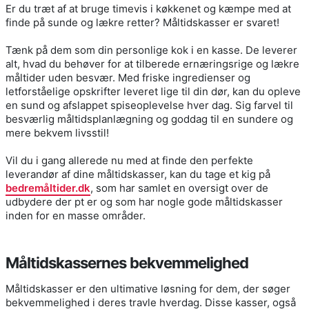
Er du træt af at bruge timevis i køkkenet og kæmpe med at
finde på sunde og lækre retter? Måltidskasser er svaret!
Tænk på dem som din personlige kok i en kasse. De leverer
alt, hvad du behøver for at tilberede ernæringsrige og lækre
måltider uden besvær. Med friske ingredienser og
letforståelige opskrifter leveret lige til din dør, kan du opleve
en sund og afslappet spiseoplevelse hver dag. Sig farvel til
besværlig måltidsplanlægning og goddag til en sundere og
mere bekvem livsstil!
Vil du i gang allerede nu med at finde den perfekte
leverandør af dine måltidskasser, kan du tage et kig på
bedremåltider.dk
, som har samlet en oversigt over de
udbydere der pt er og som har nogle gode måltidskasser
inden for en masse områder.
Måltidskassernes bekvemmelighed
Måltidskasser er den ultimative løsning for dem, der søger
bekvemmelighed i deres travle hverdag. Disse kasser, også