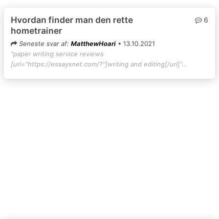
Hvordan finder man den rette
6
hometrainer
Seneste svar af:
MatthewHoari
• 13.10.2021
"paper writing service reviews
[url="https://essaysnet.com/?"]writing and editing[/url]"…