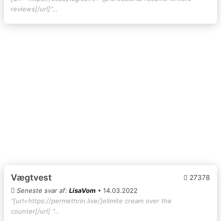
reviews[/url]"…
Vægtvest
27378
Seneste svar af:
LisaVom
• 14.03.2022
"[url=https://permethrin.live/]elimite cream over the
counter[/url] "…