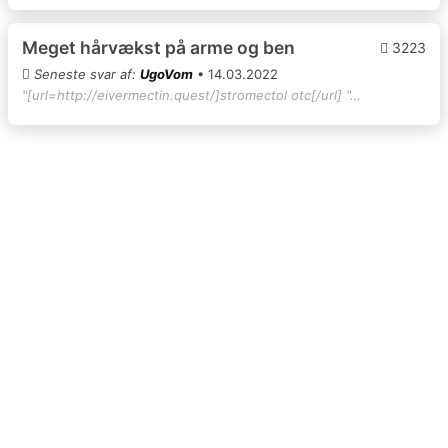
Meget hårvækst på arme og ben
3223
Seneste svar af:
UgoVom
• 14.03.2022
"[url=http://eivermectin.quest/]stromectol otc[/url] "…