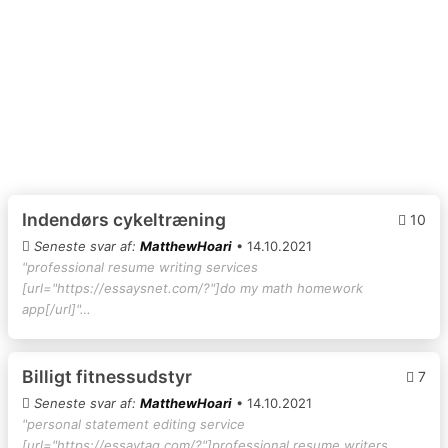
Indendørs cykeltræning
10
Seneste svar af:
MatthewHoari
• 14.10.2021
"professional resume writing services
[url="https://essaysnet.com/?"]do my math homework
app[/url]"…
Billigt fitnessudstyr
7
Seneste svar af:
MatthewHoari
• 14.10.2021
"personal statement editing service
[url="https://essaytag.com/?"]professional resume writers