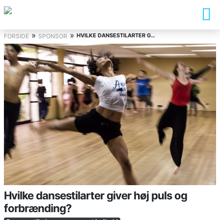
»
»
HVILKE DANSESTILARTER GIVER HØJ PULS OG FORBRÆNDING?
FORSIDE
SPONSOR
Hvilke dansestilarter giver høj puls og
forbrænding?