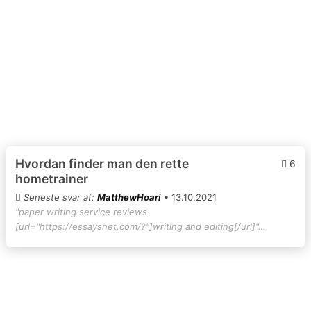
Hvordan finder man den rette
6
hometrainer
Seneste svar af:
MatthewHoari
• 13.10.2021
"paper writing service reviews
[url="https://essaysnet.com/?"]writing and editing[/url]"…