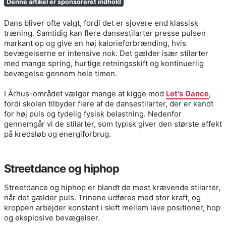
Denne artikel er sponsoreret indhold
Dans bliver ofte valgt, fordi det er sjovere end klassisk
træning. Samtidig kan flere dansestilarter presse pulsen
markant op og give en høj kalorieforbrænding, hvis
bevægelserne er intensive nok. Det gælder især stilarter
med mange spring, hurtige retningsskift og kontinuerlig
bevægelse gennem hele timen.
I Århus-området vælger mange at kigge mod
Let's Dance
,
fordi skolen tilbyder flere af de dansestilarter, der er kendt
for høj puls og tydelig fysisk belastning. Nedenfor
gennemgår vi de stilarter, som typisk giver den største effekt
på kredsløb og energiforbrug.
Streetdance og hiphop
Streetdance og hiphop er blandt de mest krævende stilarter,
når det gælder puls. Trinene udføres med stor kraft, og
kroppen arbejder konstant i skift mellem lave positioner, hop
og eksplosive bevægelser.