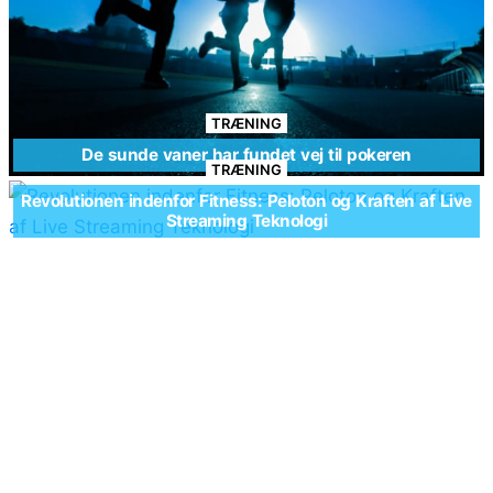
TRÆNING
De sunde vaner har fundet vej til pokeren
TRÆNING
Revolutionen indenfor Fitness: Peloton og Kraften af Live
Streaming Teknologi