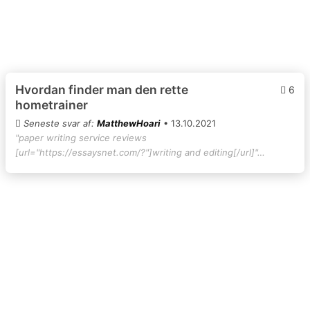
Hvordan finder man den rette
6
hometrainer
Seneste svar af:
MatthewHoari
• 13.10.2021
"paper writing service reviews
[url="https://essaysnet.com/?"]writing and editing[/url]"…