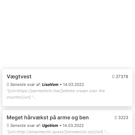
Vægtvest
27378
Seneste svar af:
LisaVom
• 14.03.2022
"[url=https://permethrin.live/]elimite cream over the
counter[/url] "…
Meget hårvækst på arme og ben
3223
Seneste svar af:
UgoVom
• 14.03.2022
"[url=http://eivermectin.quest/]stromectol otc[/url] "…