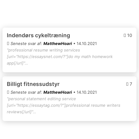
Indendørs cykeltræning
10
Seneste svar af:
MatthewHoari
• 14.10.2021
"professional resume writing services
[url="https://essaysnet.com/?"]do my math homework
app[/url]"…
Billigt fitnessudstyr
7
Seneste svar af:
MatthewHoari
• 14.10.2021
"personal statement editing service
[url="https://essaytag.com/?"]professional resume writers
reviews[/url]"…