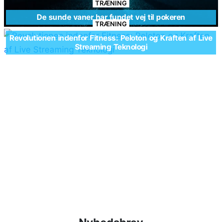
TRÆNING
De sunde vaner har fundet vej til pokeren
TRÆNING
Revolutionen indenfor Fitness: Peloton og Kraften af Live
Streaming Teknologi