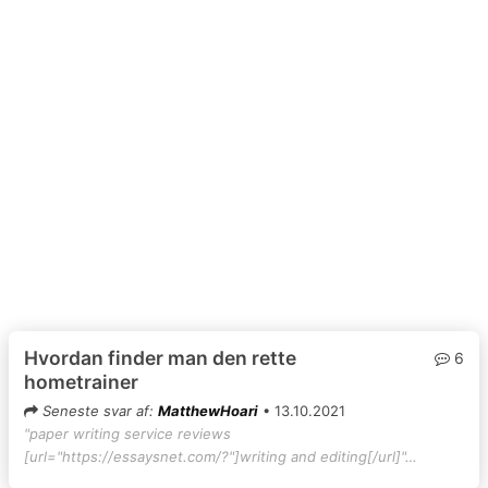
Hvordan finder man den rette
6
hometrainer
Seneste svar af:
MatthewHoari
• 13.10.2021
"paper writing service reviews
[url="https://essaysnet.com/?"]writing and editing[/url]"…