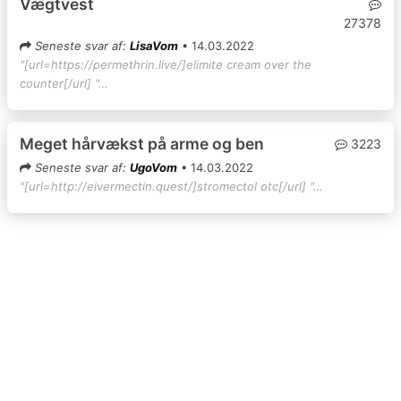
Vægtvest
27378
Seneste svar af:
LisaVom
• 14.03.2022
"[url=https://permethrin.live/]elimite cream over the
counter[/url] "…
Meget hårvækst på arme og ben
3223
Seneste svar af:
UgoVom
• 14.03.2022
"[url=http://eivermectin.quest/]stromectol otc[/url] "…