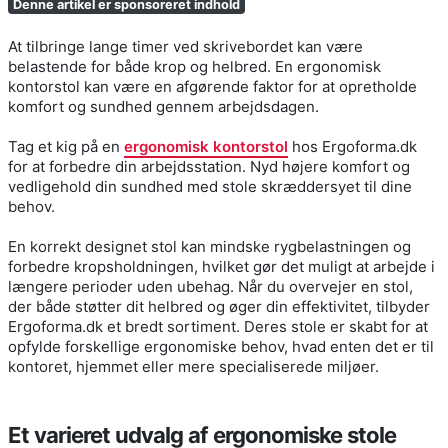
Denne artikel er sponsoreret indhold
At tilbringe lange timer ved skrivebordet kan være
belastende for både krop og helbred. En ergonomisk
kontorstol kan være en afgørende faktor for at opretholde
komfort og sundhed gennem arbejdsdagen.
Tag et kig på en
ergonomisk kontorstol
hos Ergoforma.dk
for at forbedre din arbejdsstation. Nyd højere komfort og
vedligehold din sundhed med stole skræddersyet til dine
behov.
En korrekt designet stol kan mindske rygbelastningen og
forbedre kropsholdningen, hvilket gør det muligt at arbejde i
længere perioder uden ubehag. Når du overvejer en stol,
der både støtter dit helbred og øger din effektivitet, tilbyder
Ergoforma.dk et bredt sortiment. Deres stole er skabt for at
opfylde forskellige ergonomiske behov, hvad enten det er til
kontoret, hjemmet eller mere specialiserede miljøer.
Et varieret udvalg af ergonomiske stole