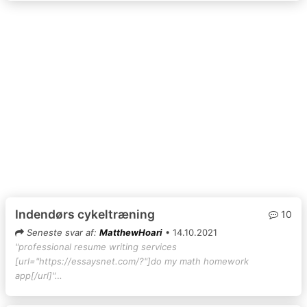
Indendørs cykeltræning
10
Seneste svar af:
MatthewHoari
• 14.10.2021
"professional resume writing services
[url="https://essaysnet.com/?"]do my math homework
app[/url]"…