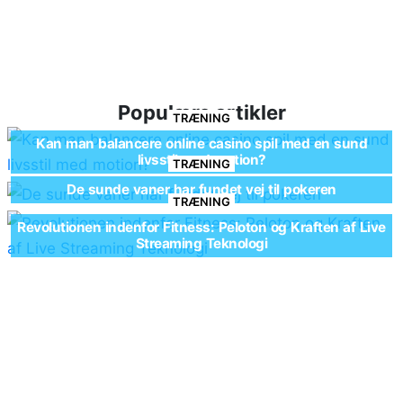
Populære artikler
TRÆNING
Kan man balancere online casino spil med en sund
livsstil med motion?
TRÆNING
De sunde vaner har fundet vej til pokeren
TRÆNING
Revolutionen indenfor Fitness: Peloton og Kraften af Live
Streaming Teknologi