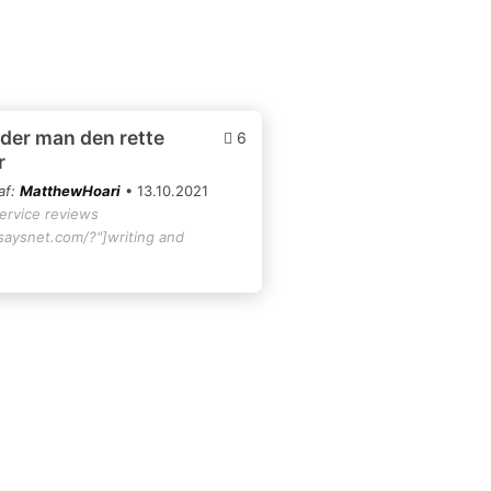
der man den rette
6
r
af:
MatthewHoari
• 13.10.2021
service reviews
ssaysnet.com/?"]writing and