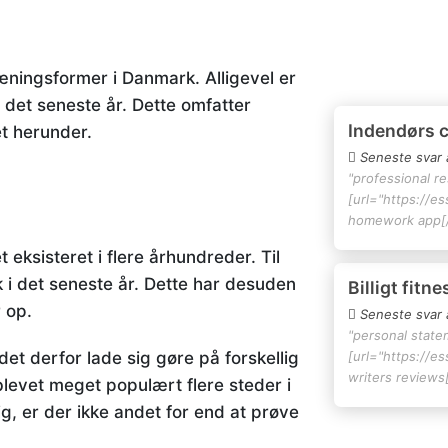
æningsformer i Danmark. Alligevel er
 det seneste år. Dette omfatter
Indendørs 
et herunder.
Seneste svar 
"professional r
[url="https://e
homework app[/
eksisteret i flere århundreder. Til
k i det seneste år. Dette har desuden
Billigt fitn
 op.
Seneste svar 
"personal state
t derfor lade sig gøre på forskellig
[url="https://e
writers reviews[
levet meget populært flere steder i
ig, er der ikke andet for end at prøve