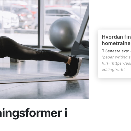
Hvordan fin
hometraine
Seneste svar 
"paper writing 
[url="https://e
editing[/url]"…
ingsformer i