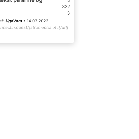
322
3
af:
UgoVom
• 14.03.2022
ermectin.quest/]stromectol otc[/url]