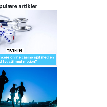
pulære artikler
TRÆNING
cere online casino spil med en
 livsstil med motion?