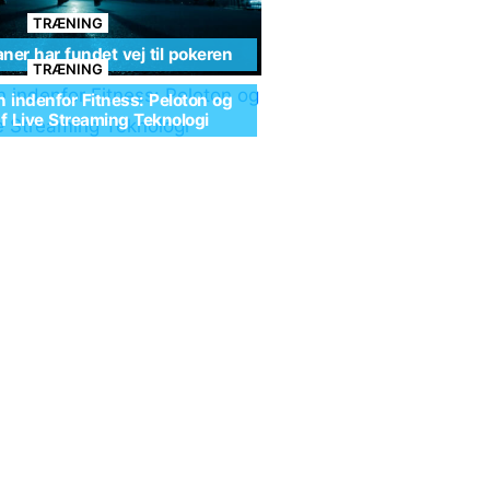
TRÆNING
ner har fundet vej til pokeren
TRÆNING
n indenfor Fitness: Peloton og
af Live Streaming Teknologi