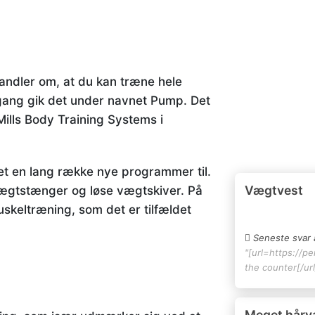
andler om, at du kan træne hele
ngang gik det under navnet Pump. Det
Mills Body Training Systems i
et en lang række nye programmer til.
Vægtvest
ægtstænger og løse vægtskiver. På
skeltræning, som det er tilfældet
Seneste svar 
"[url=https://pe
the counter[/url
Meget hårv