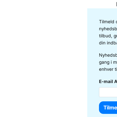
Tilmeld 
nyhedsbr
tilbud, g
din indb
Nyhedsb
gang i m
enhver t
E-mail 