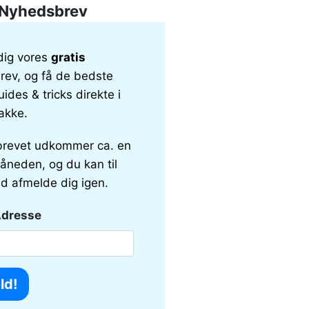
Nyhedsbrev
dig vores
gratis
ev, og få de bedste
uides & tricks direkte i
akke.
revet udkommer ca. en
åneden, og du kan til
id afmelde dig igen.
Adresse