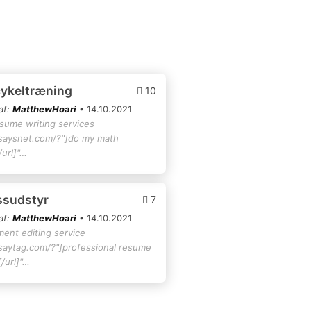
cykeltræning
10
af:
MatthewHoari
• 14.10.2021
esume writing services
ssaysnet.com/?"]do my math
url]"…
essudstyr
7
af:
MatthewHoari
• 14.10.2021
ment editing service
ssaytag.com/?"]professional resume
/url]"…