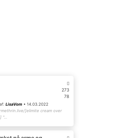
273
78
af:
LisaVom
• 14.03.2022
rmethrin.live/]elimite cream over
] "…
ækst på arme og