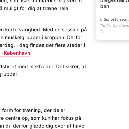
ering, som især udmærker sig ved at
ben
muligt for dig at træne hele
Seneste svar 
"[url=http://eiv
den korte varighed. Med en session på
"…
ore muskelgrupper i kroppen. Derfor
erdag. I dag findes det flere steder i
 i København
.
styret med elektroder. Det sikrer, at
lgrupper.
n form for træning, der deler
ge centre op, som kun har fokus på
kan du derfor glæde dig over at have