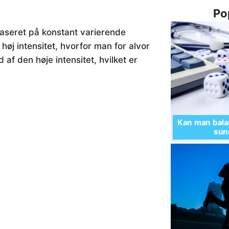
Po
baseret på konstant varierende
høj intensitet, hvorfor man for alvor
af den høje intensitet, hvilket er
Kan man balan
sund