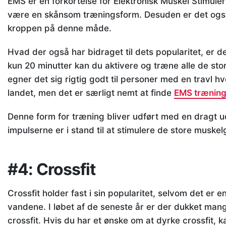
EMS er en forkortelse for Elektronisk Muskel Stimul
være en skånsom træningsform. Desuden er det også 
kroppen på denne måde.
Hvad der også har bidraget til dets popularitet, er 
kun 20 minutter kan du aktivere og træne alle de st
egner det sig rigtig godt til personer med en travl hv
landet, men det er særligt nemt at finde
EMS træning
Denne form for træning bliver udført med en dragt ud
impulserne er i stand til at stimulere de store muske
#4: Crossfit
Crossfit holder fast i sin popularitet, selvom det er e
vandene. I løbet af de seneste år er der dukket man
crossfit. Hvis du har et ønske om at dyrke crossfit, 