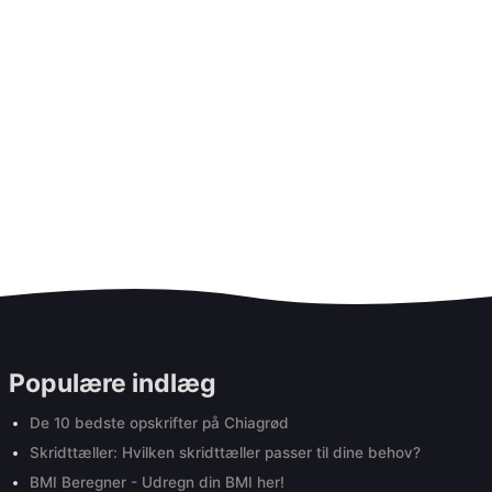
Populære indlæg
De 10 bedste opskrifter på Chiagrød
Skridttæller: Hvilken skridttæller passer til dine behov?
BMI Beregner - Udregn din BMI her!