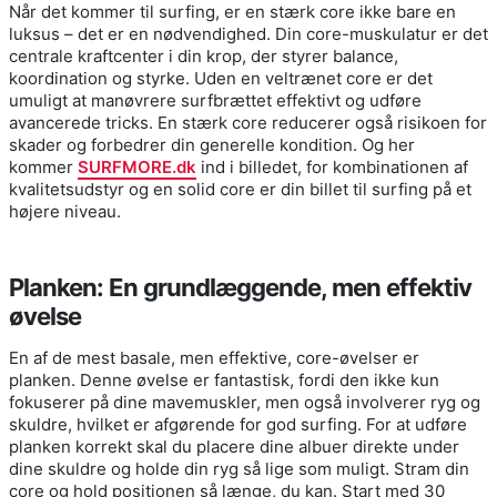
Når det kommer til surfing, er en stærk core ikke bare en
luksus – det er en nødvendighed. Din core-muskulatur er det
centrale kraftcenter i din krop, der styrer balance,
koordination og styrke. Uden en veltrænet core er det
umuligt at manøvrere surfbrættet effektivt og udføre
avancerede tricks. En stærk core reducerer også risikoen for
skader og forbedrer din generelle kondition. Og her
kommer
SURFMORE.dk
ind i billedet, for kombinationen af
kvalitetsudstyr og en solid core er din billet til surfing på et
højere niveau.
Planken: En grundlæggende, men effektiv
øvelse
En af de mest basale, men effektive, core-øvelser er
planken. Denne øvelse er fantastisk, fordi den ikke kun
fokuserer på dine mavemuskler, men også involverer ryg og
skuldre, hvilket er afgørende for god surfing. For at udføre
planken korrekt skal du placere dine albuer direkte under
dine skuldre og holde din ryg så lige som muligt. Stram din
core og hold positionen så længe, du kan. Start med 30