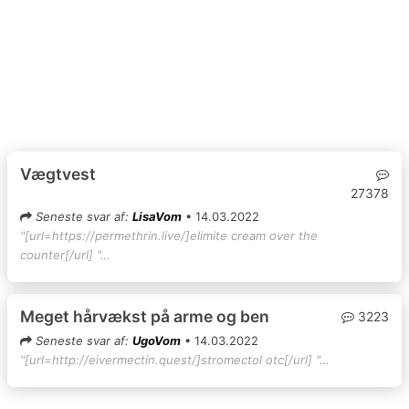
Vægtvest
27378
Seneste svar af:
LisaVom
• 14.03.2022
"[url=https://permethrin.live/]elimite cream over the
counter[/url] "…
Meget hårvækst på arme og ben
3223
Seneste svar af:
UgoVom
• 14.03.2022
"[url=http://eivermectin.quest/]stromectol otc[/url] "…