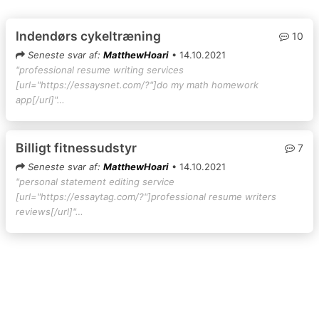
Indendørs cykeltræning
10
Seneste svar af:
MatthewHoari
• 14.10.2021
"professional resume writing services
[url="https://essaysnet.com/?"]do my math homework
app[/url]"…
Billigt fitnessudstyr
7
Seneste svar af:
MatthewHoari
• 14.10.2021
"personal statement editing service
[url="https://essaytag.com/?"]professional resume writers
reviews[/url]"…