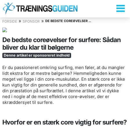
»
»
DE BEDSTE COREØVELSER FOR SURFERE: SÅDAN BLIVER DU KLAR TIL BØLGERNE
FORSIDE
SPONSOR
De bedste coreøvelser for surfere: Sådan
bliver du klar til bølgerne
Denne artikel er sponsoreret indhold
Er du passioneret omkring surfing, men føler, at du mangler
lidt ekstra for at mestre bølgerne? Hemmeligheden kunne
meget vel ligge i din core-muskulatur. En stærk core er ikke
kun vigtig for din generelle sundhed, den er afgørende for
din præstation på surfbrættet. I denne artikel vil vi dykke
ned i nogle af de mest effektive core-øvelser, der er
skræddersyet til surfere.
Hvorfor er en stærk core vigtig for surfere?