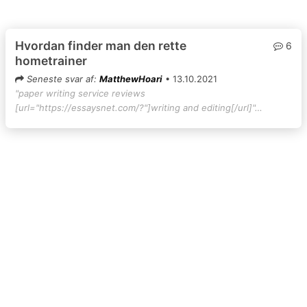
Hvordan finder man den rette
6
hometrainer
Seneste svar af:
MatthewHoari
• 13.10.2021
"paper writing service reviews
[url="https://essaysnet.com/?"]writing and editing[/url]"…