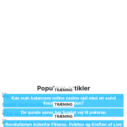
Populære artikler
TRÆNING
Kan man balancere online casino spil med en sund
livsstil med motion?
TRÆNING
De sunde vaner har fundet vej til pokeren
TRÆNING
Revolutionen indenfor Fitness: Peloton og Kraften af Live