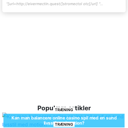
"[url=http://eivermectin.quest/]stromectol otc[/url] "…
Populære artikler
TRÆNING
Kan man balancere online casino spil med en sund
livsstil med motion?
TRÆNING