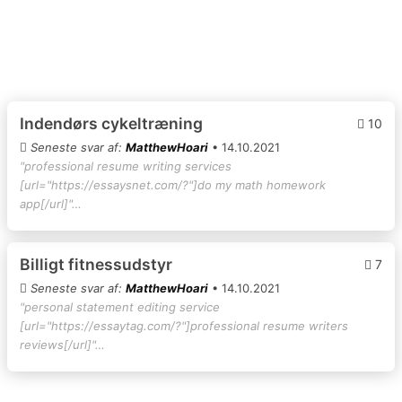
Indendørs cykeltræning
10
Seneste svar af:
MatthewHoari
• 14.10.2021
"professional resume writing services
[url="https://essaysnet.com/?"]do my math homework
app[/url]"…
Billigt fitnessudstyr
7
Seneste svar af:
MatthewHoari
• 14.10.2021
"personal statement editing service
[url="https://essaytag.com/?"]professional resume writers
reviews[/url]"…