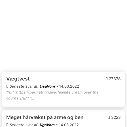
Vægtvest
27378
Seneste svar af:
LisaVom
• 14.03.2022
"[url=https://permethrin.live/]elimite cream over the
counter[/url] "…
Meget hårvækst på arme og ben
3223
Seneste svar af:
UgoVom
• 14.03.2022