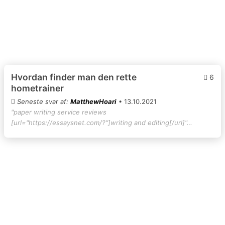
Hvordan finder man den rette
6
hometrainer
Seneste svar af:
MatthewHoari
• 13.10.2021
"paper writing service reviews
[url="https://essaysnet.com/?"]writing and editing[/url]"…